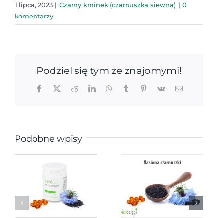
1 lipca, 2023
|
Czarny kminek (czarnuszka siewna)
|
0
komentarzy
Podziel się tym ze znajomymi!
Facebook
X
Reddit
LinkedIn
WhatsApp
Tumblr
Pinterest
Vk
Email
Podobne wpisy