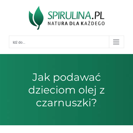
Przejdź
do
zawartości
Idź do...
Jak podawać
dzieciom olej z
czarnuszki?