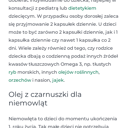
dobierać indywidualnie do dziecka, najlepiej w
konsultacji z pediatrą lub
dietetykiem
dziecięcym. W przypadku osoby dorosłej zaleca
się przyjmowanie 2 kapsułek dziennie. U dzieci
może to być zarówno 2 kapsułki dziennie, jak i 1
kapsułka dziennie czy nawet 1 kapsułka co 2
dni. Wiele zależy również od tego, czy rodzice
dziecka dbają o codzienną podaż innych źródeł
kwasów tłuszczowych Omega 3, np. tłustych
ryb
morskich, innych
olejów roślinnych
,
orzechów
i nasion,
jajek
.
Olej z czarnuszki dla
niemowląt
Niemowlęta to dzieci do momentu ukończenia
1. roku życia. Tak małe dzieci nie potrzebują