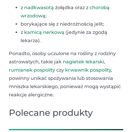
z
nadkwasotą
żołądka oraz z
chorobą
wrzodową
;
borykające się z niedrożnością jelit;
z
kamicą nerkową
(jedynie za zgodą
lekarza).
Ponadto, osoby uczulone na rośliny z rodziny
astrowatych, takie jak
nagietek lekarski
,
rumianek pospolity
czy
krwawnik pospolity
,
powinny unikać spożywania lub stosowania
mniszka lekarskiego, ponieważ mogą wystąpić
reakcje alergiczne.
Polecane produkty