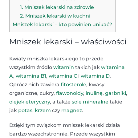
1. Mniszek lekarski na zdrowie
2. Mniszek lekarski w kuchni
Mniszek lekarski – kto powinien unikać?
Mniszek lekarski – właściwości
Kwiaty mniszka lekarskiego to przede
wszystkim źródło
witamin
takich jak
witamina
A
,
witamina B1
,
witamina C
i
witamina D
.
Oprócz nich zawiera
fitosterole
, kwasy
organiczne, cukry,
flawonoidy
,
inulinę
,
garbniki
,
olejek eteryczny
, a także
sole mineralne
takie
jak
potas
,
krzem
czy
magnez
.
Dzięki tym związkom mniszek lekarski działa
bardzo wszechstronnie. Przede wszystkim