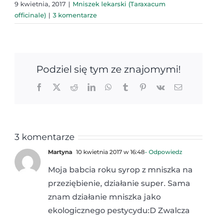
9 kwietnia, 2017
|
Mniszek lekarski (Taraxacum
officinale)
|
3 komentarze
Podziel się tym ze znajomymi!
Facebook
X
Reddit
LinkedIn
WhatsApp
Tumblr
Pinterest
Vk
Email
3 komentarze
Martyna
10 kwietnia 2017 w 16:48
- Odpowiedz
Moja babcia roku syrop z mniszka na
przeziębienie, działanie super. Sama
znam działanie mniszka jako
ekologicznego pestycydu:D Zwalcza