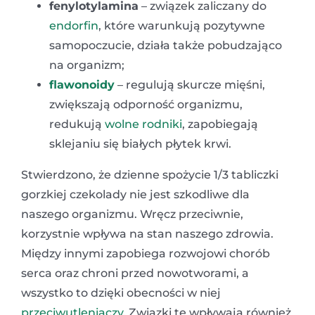
fenylotylamina
– związek zaliczany do
endorfin
, które warunkują pozytywne
samopoczucie, działa także pobudzająco
na organizm;
flawonoidy
– regulują skurcze mięśni,
zwiększają odporność organizmu,
redukują
wolne rodniki
, zapobiegają
sklejaniu się białych płytek krwi.
Stwierdzono, że dzienne spożycie 1/3 tabliczki
gorzkiej czekolady nie jest szkodliwe dla
naszego organizmu. Wręcz przeciwnie,
korzystnie wpływa na stan naszego zdrowia.
Między innymi zapobiega rozwojowi chorób
serca oraz chroni przed nowotworami, a
wszystko to dzięki obecności w niej
przeciwutleniaczy
. Związki te wpływają również