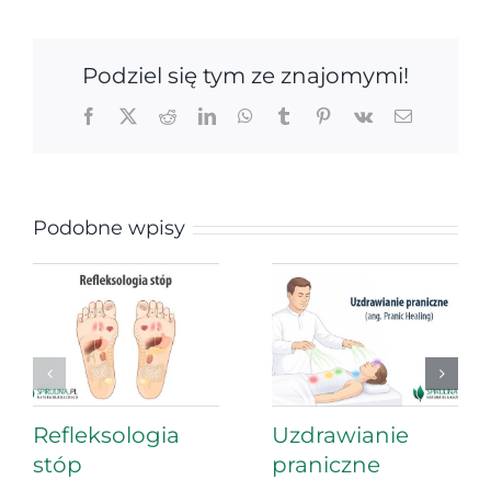
Podziel się tym ze znajomymi!
Facebook
X
Reddit
LinkedIn
WhatsApp
Tumblr
Pinterest
Vk
Email
Podobne wpisy
Refleksologia
Uzdrawianie
stóp
praniczne