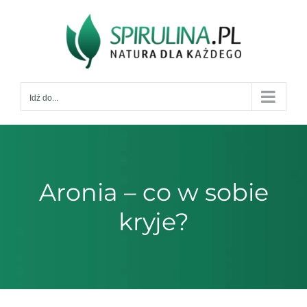
Przejdź
do
zawartości
Idź do...
Aronia – co w sobie
kryje?