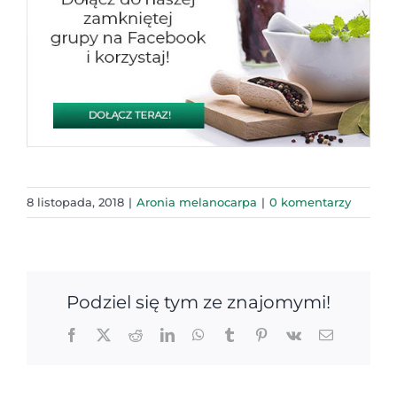
8 listopada, 2018
|
Aronia melanocarpa
|
0 komentarzy
Podziel się tym ze znajomymi!
Facebook
X
Reddit
LinkedIn
WhatsApp
Tumblr
Pinterest
Vk
Email