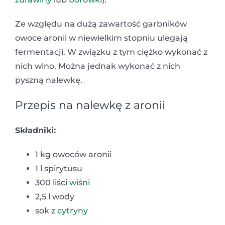
Ze względu na dużą zawartość garbników
owoce aronii w niewielkim stopniu ulegają
fermentacji. W związku z tym ciężko wykonać z
nich wino. Można jednak wykonać z nich
pyszną nalewkę.
Przepis na nalewkę z aronii
Składniki:
1 kg owoców aronii
1 l spirytusu
300 liści
wiśni
2,5 l wody
sok z
cytryny