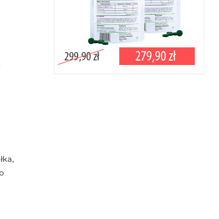
j
łka,
to