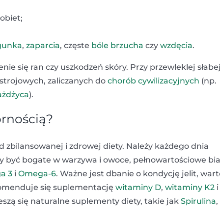
obiet;
gunka
,
zaparcia
, częste
bóle brzucha
czy
wzdęcia
.
ie się ran czy uszkodzeń skóry. Przy przewleklej słabe
strojowych, zaliczanych do
chorób cywilizacyjnych
(np.
ażdżyca
).
ornością?
d zbilansowanej i zdrowej diety. Należy każdego dnia
y być bogate w warzywa i owoce, pełnowartościowe bia
a 3
i
Omega-6
. Ważne jest dbanie o kondycję jelit, war
menduje się suplementację
witaminy D
,
witaminy K2
i
eszą się naturalne suplementy diety, takie jak
Spirulina
,