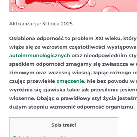
Aktualizacja: 31 lipca 2025
Osłabiona odporność to problem XXI wieku, który
wiąże się ze wzrostem częstotliwości występow
autoimmunologicznych
oraz nieodpowiednim styl
spadkiem odporności zmagamy się zwłaszcza w o
zimowym oraz wczesną wiosną, łapiąc różnego ro
czując przewlekłe
zmęczenie
. Nie bez powodu w
wyróżnia się zjawiska takie jak przesilenie jesien
wiosenne. Dbając o prawidłowy styl życia jesteś
dużym stopniu wzmocnić odporność organizmu.
Spis treści