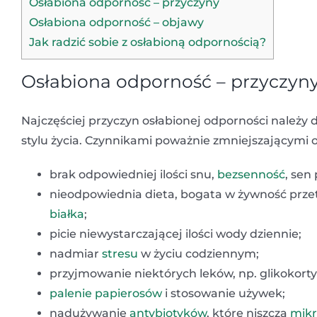
Osłabiona odporność – przyczyny
Osłabiona odporność – objawy
Jak radzić sobie z osłabioną odpornością?
Osłabiona odporność – przyczyn
Najczęściej przyczyn osłabionej odporności należy
stylu życia. Czynnikami poważnie zmniejszającymi 
brak odpowiedniej ilości snu,
bezsenność
, sen
nieodpowiednia dieta, bogata w żywność prze
białka
;
picie niewystarczającej ilości wody dziennie;
nadmiar
stresu
w życiu codziennym;
przyjmowanie niektórych leków, np. glikokort
palenie papierosów
i stosowanie używek;
nadużywanie
antybiotyków
, które niszczą
mikr