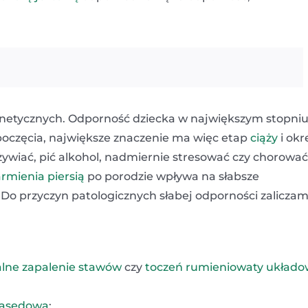
etycznych. Odporność dziecka w największym stopni
poczęcia, największe znaczenie ma więc etap
ciąży
i okr
dżywiać, pić alkohol, nadmiernie stresować czy chorować
rmienia piersią
po porodzie wpływa na słabsze
 Do przyczyn patologicznych słabej odporności zalicza
lne zapalenie stawów
czy
toczeń rumieniowaty układo
Basedowa
;