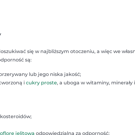
y
 doszukiwać się w najbliższym otoczeniu, a więc we wła
odporność są:
 przerywany lub jego niska jakość;
tworzoną i
cukry proste
, a uboga w witaminy, minerały i
ykosteroidów;
oflorę jelitową
odpowiedzialną za odporność;