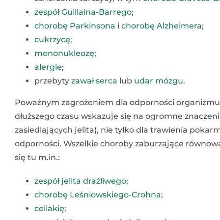
zespół Guillaina-Barrego
;
chorobę Parkinsona
i
chorobę Alzheimera
;
cukrzycę
;
mononukleozę
;
alergie
;
przebyty
zawał serca
lub
udar mózgu
.
Poważnym zagrożeniem dla odporności organizmu są 
dłuższego czasu wskazuje się na ogromne znaczenie 
zasiedlających jelita), nie tylko dla trawienia poka
odporności. Wszelkie choroby zaburzające równowa
się tu m.in.:
zespół jelita drażliwego
;
chorobę Leśniowskiego-Crohna
;
celiakię
;