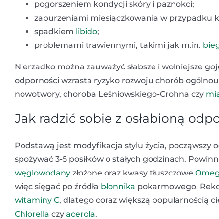
pogorszeniem kondycji skóry i paznokci;
zaburzeniami miesiączkowania w przypadku k
spadkiem
libido
;
problemami trawiennymi, takimi jak m.in.
bie
Nierzadko można zauważyć słabsze i wolniejsze gojen
odporności wzrasta ryzyko rozwoju chorób ogólnou
nowotwory, choroba Leśniowskiego-Crohna czy
mi
Jak radzić sobie z osłabioną odp
Podstawą jest modyfikacja stylu życia, począwszy o
spożywać 3-5 posiłków o stałych godzinach. Powinn
węglowodany
złożone oraz kwasy tłuszczowe
Omeg
więc sięgać po źródła
błonnika
pokarmowego. Reko
witaminy C
, dlatego coraz większą popularnością ci
Chlorella
czy
acerola
.