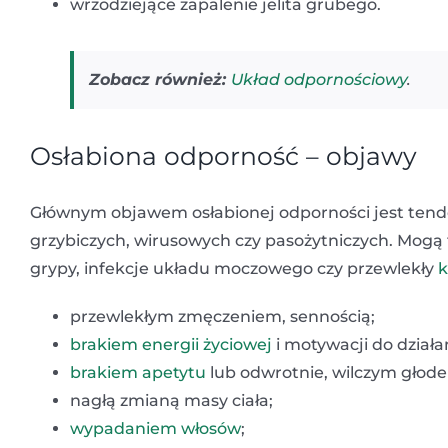
wrzodziejące zapalenie jelita grubego.
Zobacz również:
Układ odpornościowy
.
Osłabiona odporność – objawy
Głównym objawem osłabionej odporności jest tenden
grzybiczych, wirusowych czy pasożytniczych. Mogą 
grypy, infekcje układu moczowego czy przewlekły
k
przewlekłym zmęczeniem, sennością;
brakiem energii życiowej
i motywacji do działa
brakiem apetytu
lub odwrotnie, wilczym głod
nagłą zmianą masy ciała;
wypadaniem włosów
;