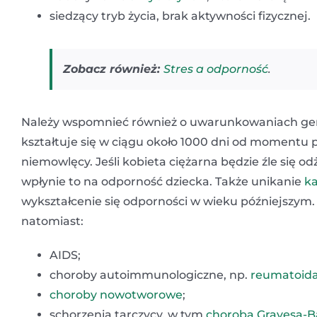
siedzący tryb życia, brak aktywności fizycznej.
Zobacz również:
Stres a odporność
.
Należy wspomnieć również o uwarunkowaniach gen
kształtuje się w ciągu około 1000 dni od momentu 
niemowlęcy. Jeśli kobieta ciężarna będzie źle się o
wpłynie to na odporność dziecka. Także unikanie
ka
wykształcenie się odporności w wieku późniejszym.
natomiast:
AIDS;
choroby autoimmunologiczne, np.
reumatoida
choroby nowotworowe
;
schorzenia tarczycy, w tym
choroba Gravesa-