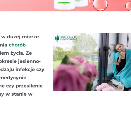
 w dużej mierze
ania
chorób
em życia. Ze
kresie jesienno-
dzaju infekcje czy
 medycynie
ne czy przesilenie
my w stanie w