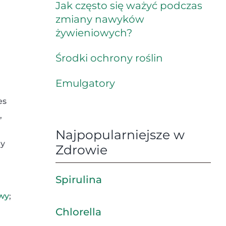
Jak często się ważyć podczas
zmiany nawyków
żywieniowych?
Środki ochrony roślin
Emulgatory
u
es
,
Najpopularniejsze w
my
Zdrowie
Spirulina
wy
;
Chlorella