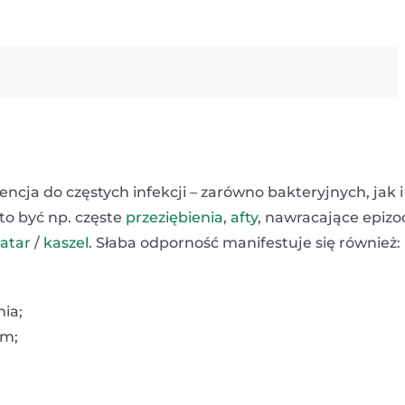
cja do częstych infekcji – zarówno bakteryjnych, jak i
to być np. częste
przeziębienia
,
afty
, nawracające epizo
atar
/
kaszel
. Słaba odporność manifestuje się również:
nia;
em;