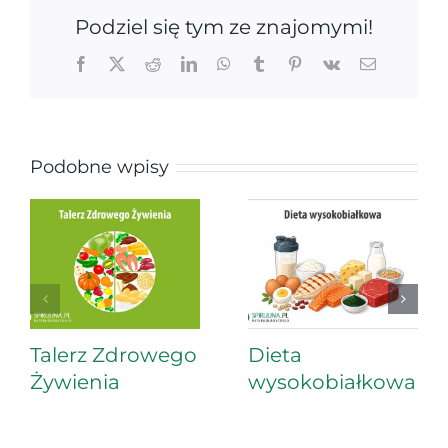
Podziel się tym ze znajomymi!
Facebook
X
Reddit
LinkedIn
WhatsApp
Tumblr
Pinterest
Vk
Email
Podobne wpisy
Talerz Zdrowego
Dieta
Żywienia
wysokobiałkowa