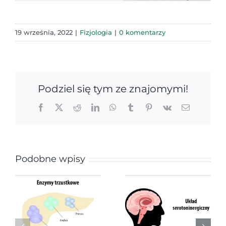
19 września, 2022
|
Fizjologia
|
0 komentarzy
Podziel się tym ze znajomymi!
Facebook
X
Reddit
LinkedIn
WhatsApp
Tumblr
Pinterest
Vk
Email
Podobne wpisy