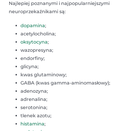
Najlepiej poznanymi i najpopularniejszymi
neuroprzekaźnikami są:
dopamina
;
acetylocholina;
oksytocyna
;
wazopresyna;
endorfiny;
glicyna;
kwas glutaminowy;
GABA (kwas gamma-aminomasłowy);
adenozyna;
adrenalina;
serotonina;
tlenek azotu;
histamina
;