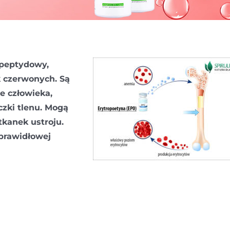
peptydowy,
k czerwonych. Są
e człowieka,
zki tlenu. Mogą
tkanek ustroju.
prawidłowej