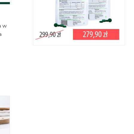
a w
a