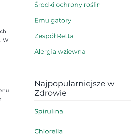
Środki ochrony roślin
Emulgatory
ych
Zespół Retta
e
. W
Alergia wziewna
z
Najpopularniejsze w
lenu
Zdrowie
h
Spirulina
Chlorella