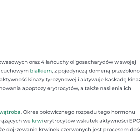
nokwasowych oraz 4 łańcuchy oligosacharydów w swojej
łańcuchowym
białkiem
, z pojedynczą domeną przezbłon
aktywność kinazy tyrozynowej i aktywuje kaskadę kina
owania apoptozy erytrocytów, a także nasilenia ich
wątroba
. Okres połowicznego rozpadu tego hormonu
 krążących we
krwi
erytrocytów wskutek aktywności EP
, że dojrzewanie krwinek czerwonych jest procesem doś