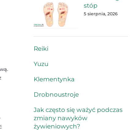
stóp
5 sierpnia, 2026
Reiki
Yuzu
ową.
z
Klementynka
Drobnoustroje
Jak często się ważyć podczas
zmiany nawyków
O
żywieniowych?
ć