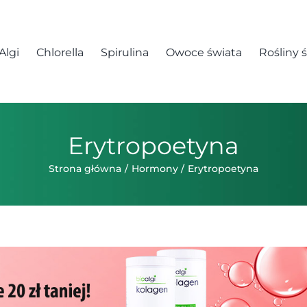
Algi
Chlorella
Spirulina
Owoce świata
Rośliny 
Erytropoetyna
Strona główna
Hormony
Erytropoetyna