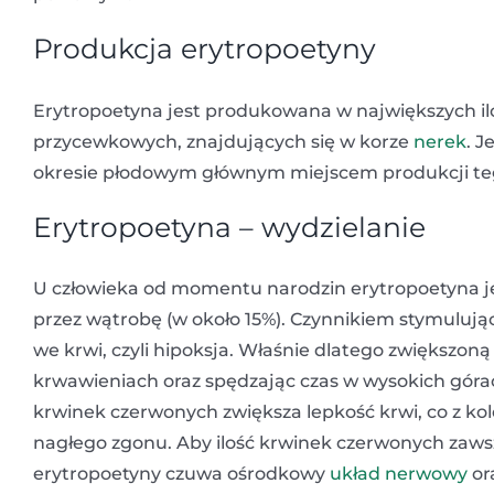
Produkcja erytropoetyny
Erytropoetyna jest produkowana w największych i
przycewkowych, znajdujących się w korze
nerek
. 
okresie płodowym głównym miejscem produkcji tego
Erytropoetyna – wydzielanie
U człowieka od momentu narodzin erytropoetyna jes
przez wątrobę (w około 15%). Czynnikiem stymulując
we krwi, czyli hipoksja. Właśnie dlatego zwiększ
krwawieniach oraz spędzając czas w wysokich góra
krwinek czerwonych zwiększa lepkość krwi, co z kole
nagłego zgonu. Aby ilość krwinek czerwonych zawsz
erytropoetyny czuwa ośrodkowy
układ nerwowy
or