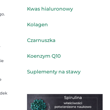
Kwas hialuronowy
go.
Kolagen
Czarnuszka
w
Koenzym Q10
ie
Suplementy na stawy
e
odek