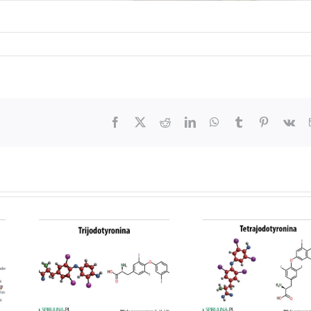
Facebook
X
Reddit
LinkedIn
WhatsApp
Tumblr
Pinterest
Vk