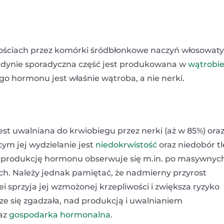
lościach przez komórki śródbłonkowe naczyń włosowat
Jedynie sporadyczna część jest produkowana w
wątrobi
 hormonu jest właśnie wątroba, a nie nerki.
t uwalniana do krwiobiegu przez nerki (aż w 85%) ora
ym jej wydzielanie jest
niedokrwistość
oraz niedobór t
oną produkcję hormonu obserwuje się m.in. po masywnyc
ch. Należy jednak pamiętać, że nadmierny przyrost
i sprzyja jej wzmożonej krzepliwości i zwiększa ryzyko
e się zgadzała, nad produkcją i uwalnianiem
az
gospodarka hormonalna
.