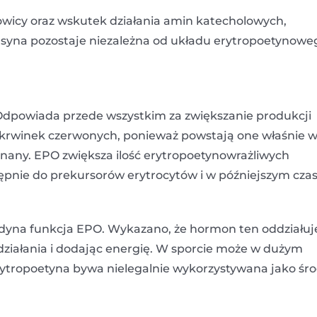
wicy oraz wskutek działania amin katecholowych,
syna pozostaje niezależna od układu erytropoetynowe
Odpowiada przede wszystkim za zwiększanie produkcji
ję krwinek czerwonych, ponieważ powstają one właśnie 
znany. EPO zwiększa ilość erytropoetynowrażliwych
pnie do prekursorów erytrocytów i w późniejszym czas
edyna funkcja EPO. Wykazano, że hormon ten oddziałuj
działania i dodając energię. W sporcie może w dużym
 erytropoetyna bywa nielegalnie wykorzystywana jako śr