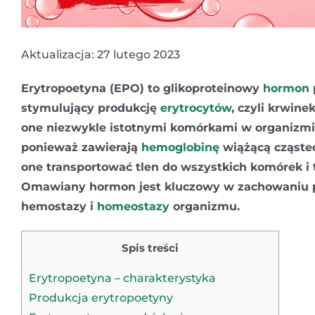
Aktualizacja: 27 lutego 2023
Erytropoetyna (EPO) to glikoproteinowy
hormon
stymulujący produkcję
erytrocytów
, czyli krwine
one niezwykle istotnymi komórkami w organizmi
ponieważ zawierają
hemoglobinę
wiążącą cząstec
one transportować tlen do wszystkich komórek i 
Omawiany hormon jest kluczowy w zachowaniu 
hemostazy i
homeostazy
organizmu.
Spis treści
Erytropoetyna – charakterystyka
Produkcja erytropoetyny