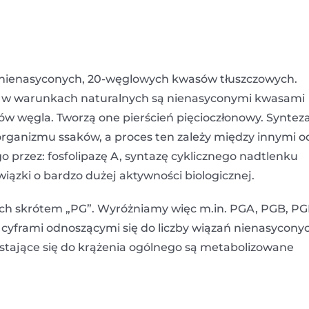
elonienasyconych, 20-węglowych kwasów tłuszczowych.
e w warunkach naturalnych są nienasyconymi kwasami
w węgla. Tworzą one pierścień pięcioczłonowy. Syntez
rganizmu ssaków, a proces ten zależy między innymi o
rzez: fosfolipazę A, syntazę cyklicznego nadtlenku
iązki o bardzo dużej aktywności biologicznej.
ych skrótem „PG”. Wyróżniamy więc m.in. PGA, PGB, PG
o cyframi odnoszącymi się do liczby wiązań nienasycony
stające się do krążenia ogólnego są metabolizowane