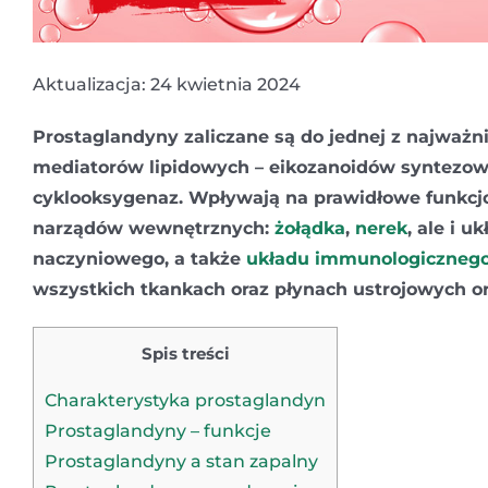
Aktualizacja: 24 kwietnia 2024
Prostaglandyny zaliczane są do jednej z najważni
mediatorów lipidowych – eikozanoidów syntezow
cyklooksygenaz. Wpływają na prawidłowe funkcj
narządów wewnętrznych:
żołądka
,
nerek
, ale i u
naczyniowego, a także
układu immunologiczneg
wszystkich tkankach oraz płynach ustrojowych o
Spis treści
Charakterystyka prostaglandyn
Prostaglandyny – funkcje
Prostaglandyny a stan zapalny