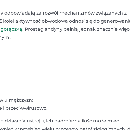
y odpowiadają za rozwój mechanizmów związanych z
 Z kolei aktywność obwodowa odnosi się do generowani
z
gorączką
. Prostaglandyny pełnią jednak znacznie więc
nymi:
w u mężczyzn;
e i przeciwwirusowo.
 działania ustroju, ich nadmierna ilość może mieć
ież w przebieg wielu procesów patofizjologicznych, 