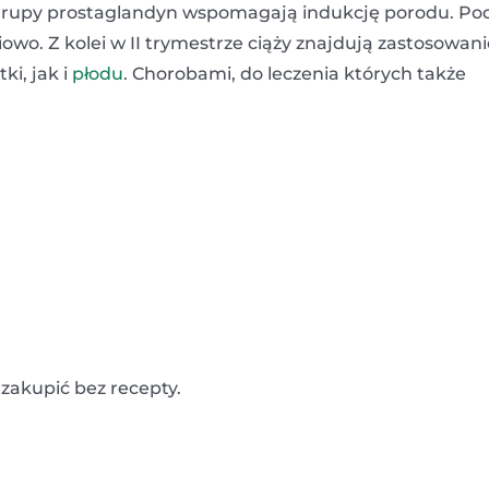
z grupy prostaglandyn wspomagają indukcję porodu. Po
owo. Z kolei w II trymestrze ciąży znajdują zastosowani
i, jak i
płodu
. Chorobami, do leczenia których także
zakupić bez recepty.