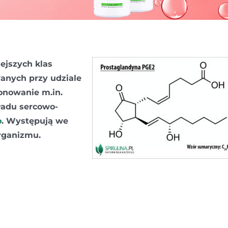
ejszych klas
anych przy udziale
onowanie m.in.
kładu sercowo-
o
. Występują we
rganizmu.