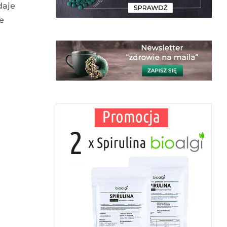
daje
e