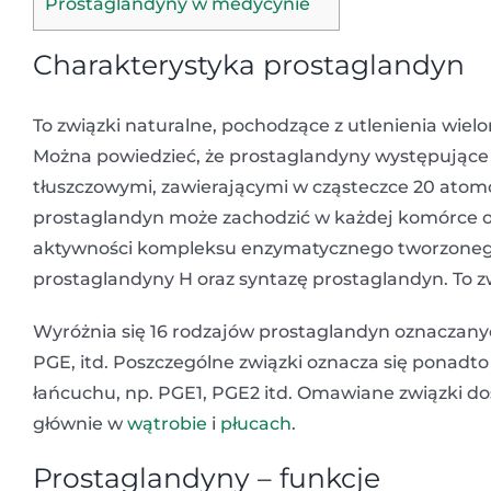
Prostaglandyny w medycynie
Charakterystyka prostaglandyn
To związki naturalne, pochodzące z utlenienia wi
Można powiedzieć, że prostaglandyny występując
tłuszczowymi, zawierającymi w cząsteczce 20 atomó
prostaglandyn może zachodzić w każdej komórce o
aktywności kompleksu enzymatycznego tworzonego p
prostaglandyny H oraz syntazę prostaglandyn. To zw
Wyróżnia się 16 rodzajów prostaglandyn oznaczan
PGE, itd. Poszczególne związki oznacza się ponadt
łańcuchu, np. PGE1, PGE2 itd. Omawiane związki do
głównie w
wątrobie
i
płucach
.
Prostaglandyny – funkcje