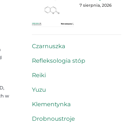
7 sierpnia, 2026
Czarnuszka
a
d
Refleksologia stóp
Reiki
D,
Yuzu
ch w
Klementynka
Drobnoustroje