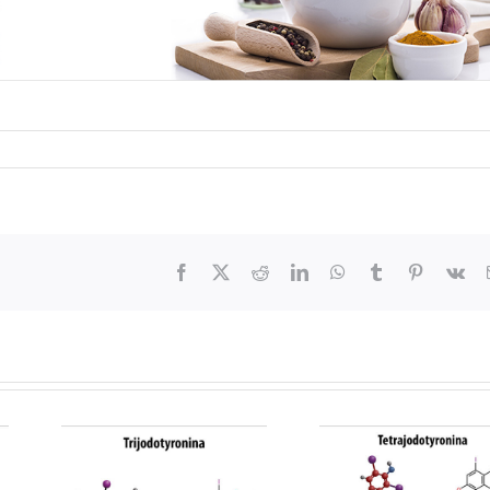
Facebook
X
Reddit
LinkedIn
WhatsApp
Tumblr
Pinterest
Vk