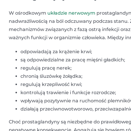
W ośrodkowym
układzie nerwowym
prostaglandyn
nadwrażliwością na ból odczuwany podczas stanu.
mechanizmów związanych z fazą ostrą infekcji ora
ważnych funkcji w organizmie człowieka. Między in
odpowiadają za krążenie krwi;
są odpowiedzialne za pracę mięśni gładkich;
regulują pracę nerek;
chronią śluzówkę żołądka;
regulują krzepliwość krwi;
kontrolują trawienie i funkcje rozrodcze;
wpływają pozytywnie na ruchomość plemnikó
działają przeciwnowotworowo, przeciwzapalni
Choć prostaglandyny są niezbędne do prawidłowego
negatywne konsekwencje. Angażują się bowiem równ