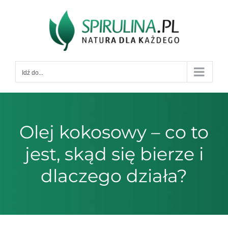
Przejdź
do
zawartości
Idź do...
Olej kokosowy – co to
jest, skąd się bierze i
dlaczego działa?