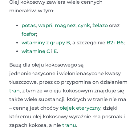
Olej kokosowy zawiera wiele cennych
minerałów, w tym:
potas
,
wapń
,
magnez
,
cynk
,
żelazo
oraz
fosfor
;
witaminy z grupy B
, a szczególnie
B2
i
B6
;
witaminę C
i
E
.
Bazą dla oleju kokosowego są
jednonienasycone i wielonienasycone kwasy
tłuszczowe, przez co przypomina on działaniem
tran
, z tym że w oleju kokosowym znajduje się
także wiele substancji, których w tranie nie ma
– cenną jest choćby
olejek eteryczny
, dzięki
któremu olej kokosowy wyraźnie ma posmak i
zapach kokosa, a nie
tranu
.