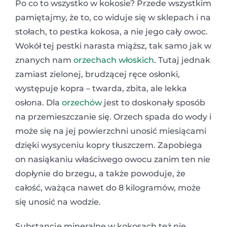
Po co to wszystko w kokosie? Przede wszystkim
pamiętajmy, że to, co widuje się w sklepach i na
stołach, to pestka kokosa, a nie jego cały owoc.
Wokół tej pestki narasta miąższ, tak samo jak w
znanych nam
orzechach włoskich
. Tutaj jednak
zamiast zielonej, brudzącej ręce osłonki,
występuje kopra – twarda, zbita, ale lekka
osłona. Dla
orzechów
jest to doskonały sposób
na przemieszczanie się. Orzech spada do wody i
może się na jej powierzchni unosić miesiącami
dzięki wysyceniu kopry tłuszczem. Zapobiega
on nasiąkaniu właściwego owocu zanim ten nie
dopłynie do brzegu, a także powoduje, że
całość, ważąca nawet do 8 kilogramów, może
się unosić na wodzie.
Substancje mineralne w kokosach też nie