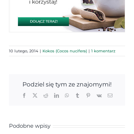
10 lutego, 2014
|
Kokos (Cocos nucifera)
|
1 komentarz
Podziel się tym ze znajomymi!
Facebook
X
Reddit
LinkedIn
WhatsApp
Tumblr
Pinterest
Vk
Email
Podobne wpisy