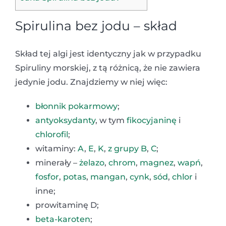
Spirulina bez jodu – skład
Skład tej algi jest identyczny jak w przypadku
Spiruliny morskiej, z tą różnicą, że nie zawiera
jedynie jodu. Znajdziemy w niej więc:
błonnik pokarmowy
;
antyoksydanty
, w tym
fikocyjaninę
i
chlorofil
;
witaminy:
A
,
E
,
K
,
z grupy B
,
C
;
minerały –
żelazo
,
chrom
,
magnez
,
wapń
,
fosfor
,
potas
,
mangan
,
cynk
,
sód
,
chlor
i
inne;
prowitaminę D;
beta-karoten
;