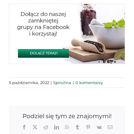
5 października, 2022
|
Spirulina
|
0 komentarzy
Podziel się tym ze znajomymi!
Facebook
X
Reddit
LinkedIn
WhatsApp
Tumblr
Pinterest
Vk
Email