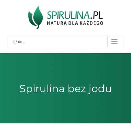
Przejdź
do
zawartości
Idź do...
Spirulina bez jodu