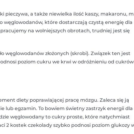
i pieczywa, a także niewielka ilość kaszy, makaronu, m
o węglowodanów, które dostarczają czystą energię dla
pracujemy na wolniejszych obrotach, trudniej jest się
ło węglowodanów złożonych (skrobi). Związek ten jest
 podnosi poziom cukru we krwi w odróżnieniu od cukrów
ent diety poprawiającej pracę mózgu. Zaleca się ją
ie lub egzamin. To bowiem świetny zastrzyk energii dla
dzie węglowodany to cukry proste, które natychmiast
aci 2 kostek czekolady szybko podnosi poziom glukozy 