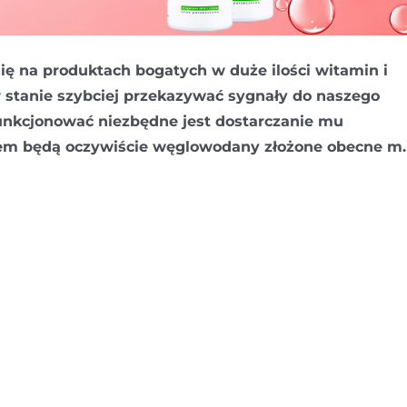
się na produktach bogatych w duże ilości witamin i
 stanie szybciej przekazywać sygnały do naszego
unkcjonować niezbędne jest dostarczanie mu
dłem będą oczywiście węglowodany złożone obecne m.