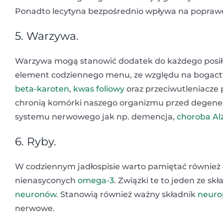
Ponadto lecytyna bezpośrednio wpływa na poprawę
5. Warzywa.
Warzywa mogą stanowić dodatek do każdego posiłku 
element codziennego menu, ze względu na bogactw
beta-karoten
,
kwas foliowy
oraz przeciwutleniacze
chronią komórki naszego organizmu przed degener
systemu nerwowego jak np. demencja,
choroba Al
6. Ryby.
W codziennym jadłospisie warto pamiętać również o
nienasyconych
omega-3
. Związki te to jeden ze 
neuronów
. Stanowią również ważny składnik
neuro
nerwowe.