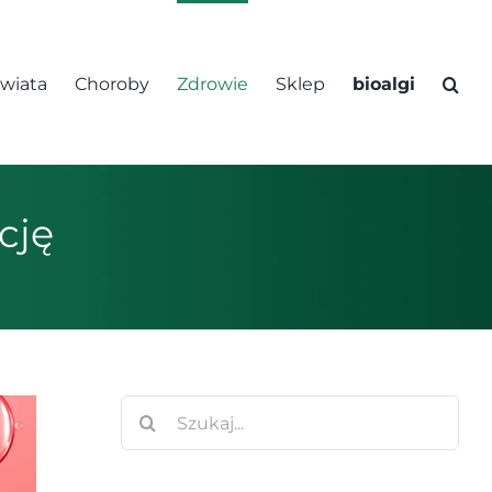
świata
Choroby
Zdrowie
Sklep
bioalgi
cję
Szukaj