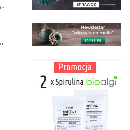
gu.
n.