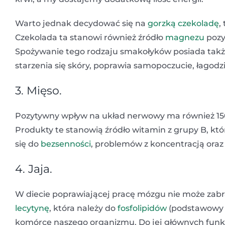
Warto jednak decydować się na
gorzką czekoladę
,
Czekolada ta stanowi również źródło
magnezu
pozy
Spożywanie tego rodzaju smakołyków posiada także
starzenia się skóry, poprawia samopoczucie, łagodz
3. Mięso.
Pozytywny wpływ na układ nerwowy ma również 150 g
Produkty te stanowią źródło witamin z grupy B, kt
się do
bezsenności
, problemów z koncentracją oraz 
4. Jaja.
W diecie poprawiającej pracę mózgu nie może zabra
lecytynę
, która należy do
fosfolipidów
(podstawowy 
komórce naszego organizmu. Do jej głównych fun