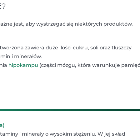
ć?
żne jest, aby wystrzegać się niektórych produktów.
worzona zawiera duże ilości cukru, soli oraz tłuszczy
amin i minerałów.
enia
hipokampu
(części mózgu, która warunkuje pamięć
a)
itaminy i minerały o wysokim stężeniu. W jej skład