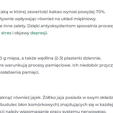
 taką w której zawartość kakao wynosi powyżej 70%.
tywnie wpływając również na układ mięśniowy.
 inne zalety. Dzięki antyoksydantom spowalnia proces
i
stres
i objawy
depresji
.
 mięsa, a także wędlina (2-3) plasterki dziennie.
óre warunkują procesy pamięciowe. Ich niedobór przycz
osłabienia pamięci.
knąć również jajek. Żółtko jaja posiada w swym składz
budulec błon komórkowych) znajdujących się w każde
kcji należy wspomaganie pracy systemu nerwowego.