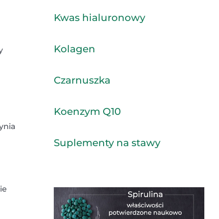
Kwas hialuronowy
Kolagen
y
Czarnuszka
Koenzym Q10
ynia
Suplementy na stawy
ie
j