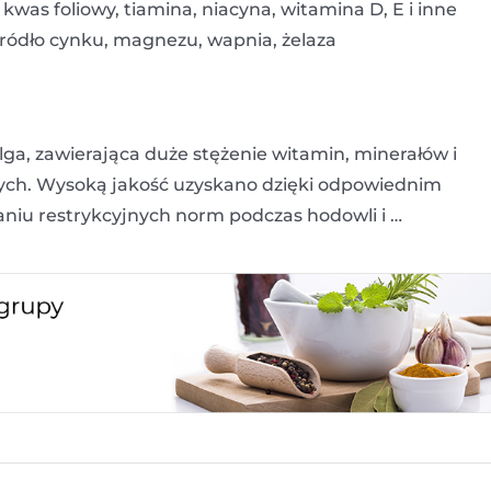
kwas foliowy, tiamina, niacyna, witamina D, E i inne
 źródło cynku, magnezu, wapnia, żelaza
lga, zawierająca duże stężenie witamin, minerałów i
ych. Wysoką jakość uzyskano dzięki odpowiednim
iu restrykcyjnych norm podczas hodowli i …