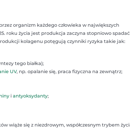
zez organizm każdego człowieka w największych
 25. roku życia jest produkcja zaczyna stopniowo spadać
produkcji kolagenu potęgują czynniki ryzyka takie jak:
ntezy tego białka);
anie UV
, np. opalanie się, praca fizyczna na zewnątrz;
miny
i
antyoksydanty
;
ków wiąże się z niezdrowym, współczesnym trybem życi