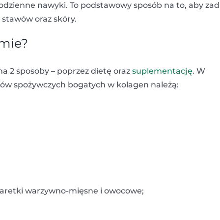
codzienne nawyki. To podstawowy sposób na to, aby za
 stawów oraz skóry.
zmie?
 2 sposoby – poprzez dietę oraz
suplementację
. W
któw spożywczych bogatych w kolagen należą:
alaretki warzywno-mięsne i owocowe;