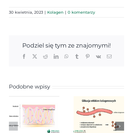
30 kwietnia, 2023
|
Kolagen
|
0 komentarzy
Podziel się tym ze znajomymi!
Facebook
X
Reddit
LinkedIn
WhatsApp
Tumblr
Pinterest
Vk
Email
Podobne wpisy