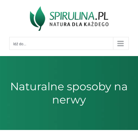
Przejdź
do
zawartości
Idź do...
Naturalne sposoby na
nerwy