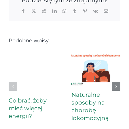
Podziel się tym ze znajomymi!
Facebook
X
Reddit
LinkedIn
WhatsApp
Tumblr
Pinterest
Vk
Email
Podobne wpisy
Naturalne
Co brać, żeby
sposoby na
mieć więcej
chorobę
energii?
lokomocyjną