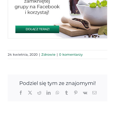
24 kwietnia, 2020
|
Zdrowie
|
0 komentarzy
Podziel się tym ze znajomymi!
Facebook
X
Reddit
LinkedIn
WhatsApp
Tumblr
Pinterest
Vk
Email