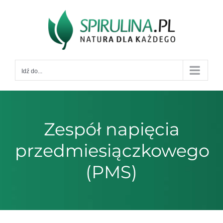
Przejdź
do
zawartości
Idź do...
Zespół napięcia
przedmiesiączkowego
(PMS)