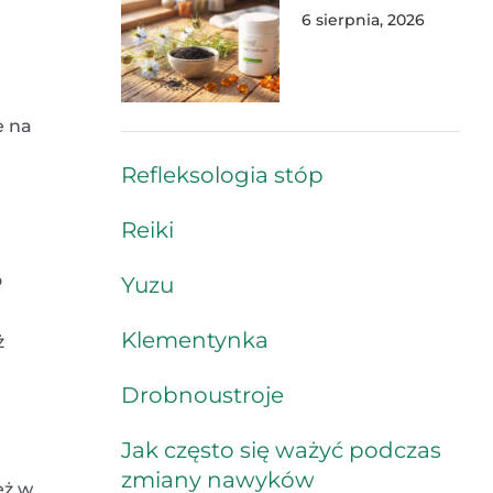
6 sierpnia, 2026
e na
Refleksologia stóp
Reiki
o
Yuzu
Klementynka
ż
Drobnoustroje
Jak często się ważyć podczas
zmiany nawyków
eż w