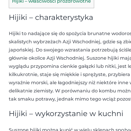
Hijiki – właściwości prozdrowotne
Hijiki – charakterystyka
Hijiki
to nadające się do spożycia brunatne wodoro
skalistych wybrzeżach Azji Wschodniej, gdzie są zbi
japońskiej. Do swojego wzrastania potrzebują ściś
głównie okolice Azji Wschodniej. Suszone hijiki m
wyglądu przypomina cienkie gałązki lub nitki, jest
kilkukrotnie, staje się miękkie i sprężyste, przybi
wyraźnie morski, ale łagodniejszy niż niektóre inne
delikatnie ziemisty. W porównaniu do kombu można o
tak smaku potrawy, jednak mimo tego wciąż pozosta
Hijiki – wykorzystanie w kuchni
Suszone hijiki można kupić w wielu sklepach spoży