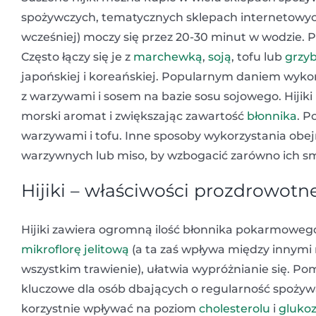
spożywczych, tematycznych sklepach internetowych
wcześniej) moczy się przez 20-30 minut w wodzie. P
Często łączy się je z
marchewką
,
soją
, tofu lub
grzy
japońskiej i koreańskiej. Popularnym daniem wykor
z warzywami i sosem na bazie sosu sojowego. Hij
morski aromat i zwiększając zawartość
błonnika
. P
warzywami i tofu. Inne sposoby wykorzystania obej
warzywnych lub miso, by wzbogacić zarówno ich sma
Hijiki – właściwości prozdrowotn
Hijiki zawiera ogromną ilość błonnika pokarmowego
mikroflorę jelitową
(a ta zaś wpływa między innymi
wszystkim trawienie), ułatwia wypróżnianie się. Pom
kluczowe dla osób dbających o regularność spożywan
korzystnie wpływać na poziom
cholesterolu
i
gluko