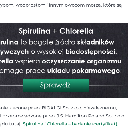
ki rybom, wodorostom i innym owocom morza, które są
nie zlecone przez BIOALGI Sp. z o.o. niezależnemu,
rzeprowadzone przez J.S. Hamilton Poland Sp. z o.o.
lądu tutaj:
Spirulina i Chlorella – badanie (certyfikat)
.