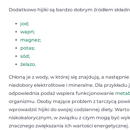
Dodatkowo hijiki są bardzo dobrym źródłem składni
jod
;
wapń
;
magnez
;
potas
;
sód
;
żelazo
.
Chłoną je z wody, w której się znajdują, a następn
niedobory elektrolitowe i mineralne. Dla przykładu 
odpowiednia podaż wspiera funkcjonowanie
metab
organizmu. Osoby mające problem z tarczycą powin
wprowadzić hijiki do swojej codziennej diety. Wart
niskokalorycznym, w związku z czym mogą być wyko
znacznego zwiększania ich wartości energetycznej.