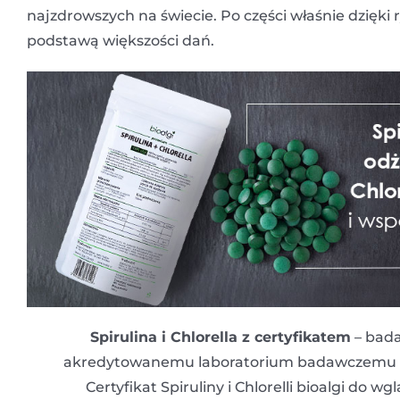
najzdrowszych na świecie. Po części właśnie dzię
podstawą większości dań.
Spirulina i Chlorella z certyfikatem
– bada
akredytowanemu laboratorium badawczemu i p
Certyfikat Spiruliny i Chlorelli bioalgi do wg