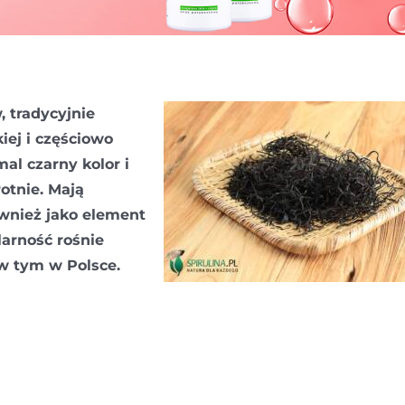
, tradycyjnie
iej i częściowo
al czarny kolor i
otnie. Mają
ównież jako element
larność rośnie
 w tym w Polsce.