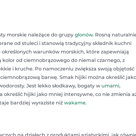
sty morskie należące do grupy
glonów
. Rosną naturalni
erane od stuleci i stanowią tradycyjny składnik kuchni
le określonych warunków morskich, które zapewniają
ają kolor od ciemnobrązowego do niemal czarnego, z
 lekkie i kruche. Po namoczeniu zwiększa swoją objętość
era ciemnobrązową barwę. Smak hijiki można określić jak
 wodorosty. Jest lekko słodkawy, bogaty w
umami
,
kreślić hijiki jako mniej intensywne, co nie zmienia a
je bardziej wyraziste niż
wakame
.
wczych na działach z produktami azjatyckimi, jak równi