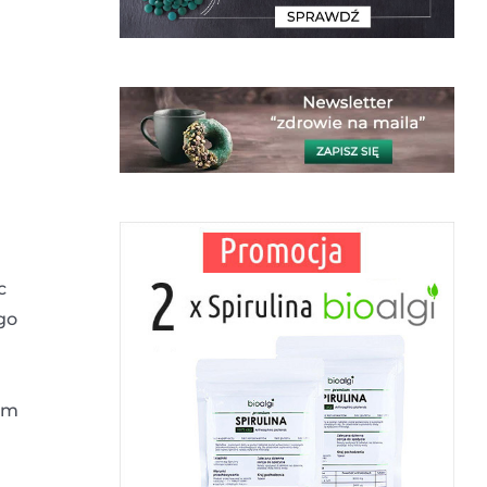
c
ego
tem