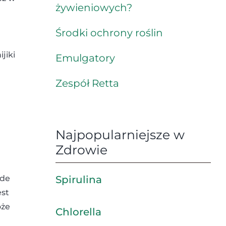
żywieniowych?
Środki ochrony roślin
jiki
Emulgatory
Zespół Retta
Najpopularniejsze w
Zdrowie
ede
Spirulina
est
oże
Chlorella