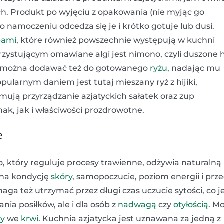
. Produkt po wyjęciu z opakowania (nie myjąc go
o namoczeniu odcedza się je i krótko gotuje lub dusi.
bami
, które również powszechnie występują w kuchni
zystującym omawiane algi jest nimono, czyli duszone hi
iki można dodawać też do gotowanego
ryżu
, nadając mu
opularnym daniem jest tutaj mieszany ryż z hijiki,
mują przyrządzanie azjatyckich sałatek oraz zup
k, jak i właściwości prozdrowotne.
e
, który reguluje procesy trawienne, odżywia naturalną
 na kondycję
skóry
, samopoczucie, poziom energii i prz
aga też utrzymać przez długi czas uczucie sytości, co j
ia posiłków, ale i dla osób z
nadwagą
czy
otyłością
. M
zy
we
krwi
. Kuchnia azjatycka jest uznawana za jedną z