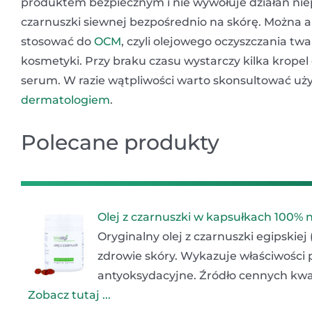
produktem bezpiecznym i nie wywołuje działań nie
czarnuszki siewnej bezpośrednio na skórę. Można 
stosować do
OCM
, czyli olejowego oczyszczania t
kosmetyki. Przy braku czasu wystarczy kilka krope
serum. W razie wątpliwości warto skonsultować uży
dermatologiem
.
Polecane produkty
Olej z czarnuszki w kapsułkach 100% 
Oryginalny olej z czarnuszki egipskiej
zdrowie skóry. Wykazuje właściwości 
antyoksydacyjne. Źródło cennych kwa
Zobacz tutaj ...