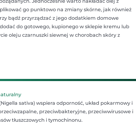
pożądanych. Jednocześnie warto nakładać olej z
aplikować go punktowo na zmiany skórne, jak również
warzy bądź przyrządzać z jego dodatkiem domowe
l dodać do gotowego, kupionego w sklepie kremu lub
cie oleju czarnuszki siewnej w chorobach skóry z
naturalny
 (Nigella sativa) wspiera odporność, układ pokarmowy i
przeciwzapalne, przeciwbakteryjne, przeciwwirusowe i
sów tłuszczowych i tymochinonu.