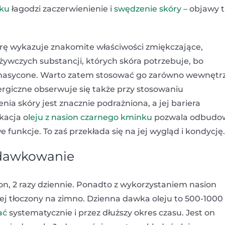
nku
łagodzi zaczerwienienie i
swędzenie skóry
– objawy 
ę wykazuje znakomite właściwości zmiękczające,
dżywczych substancji, których skóra potrzebuje, bo
nienasycone. Warto zatem stosować go zarówno wewnętrz
lergiczne obserwuje się także przy stosowaniu
a skóry jest znacznie podrażniona, a jej bariera
kacja o
leju z nasion czarnego kminku
pozwala odbudo
 funkcje. To zaś przekłada się na jej wygląd i kondycję.
– dawkowanie
on, 2 razy dziennie. Ponadto z wykorzystaniem nasion
ej tłoczony na zimno. Dzienna dawka oleju to 500-1000
ać
systematycznie i przez dłuższy okres czasu. Jest on