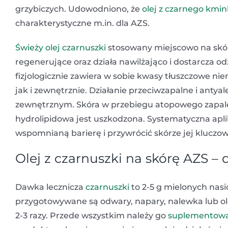
grzybiczych. Udowodniono, że
olej z czarnego kmi
charakterystyczne m.in. dla AZS.
Świeży olej czarnuszki
stosowany miejscowo na skór
regenerujące oraz działa nawilżająco i dostarcza o
fizjologicznie zawiera w sobie kwasy tłuszczowe 
jak i zewnętrznie. Działanie przeciwzapalne i antya
zewnętrznym. Skóra w przebiegu atopowego zapaleni
hydrolipidowa jest uszkodzona. Systematyczna apli
wspomnianą barierę i przywrócić skórze jej kluczowe
Olej z czarnuszki na skórę AZS 
Dawka lecznicza
czarnuszki
to 2-5 g mielonych nasi
przygotowywane są odwary, napary, nalewka lub ol
2-3 razy. Przede wszystkim należy go
suplementow