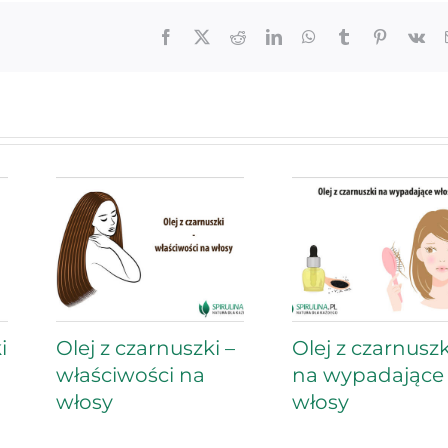
Facebook
X
Reddit
LinkedIn
WhatsApp
Tumblr
Pinterest
Vk
i
Olej z czarnuszki –
Olej z czarnuszk
właściwości na
na wypadające
włosy
włosy