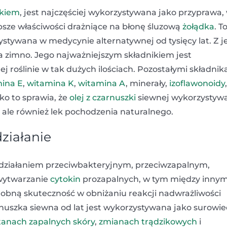
kiem
, jest najczęściej wykorzystywana jako przyprawa,
bsze właściwości drażniące na błonę śluzową
żołądka
. T
ystywana w medycynie alternatywnej od tysięcy lat. Z je
na zimno. Jego najważniejszym składnikiem jest
ej roślinie w tak dużych ilościach. Pozostałymi składni
ina E
,
witamina K
,
witamina A
, minerały,
izoflawonoidy
,
ko to sprawia, że
olej z czarnuszki
siewnej wykorzystyw
, ale również lek pochodzenia naturalnego.
działanie
 działaniem przeciwbakteryjnym, przeciwzapalnym,
 wytwarzanie
cytokin
prozapalnych, w tym między innym
odobną skuteczność w obniżaniu reakcji nadwrażliwości
nuszka siewna od lat jest wykorzystywana jako surowie
tanach zapalnych skóry
,
zmianach trądzikowych
i