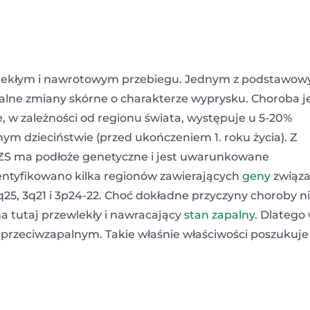
ewlekłym i nawrotowym przebiegu. Jednym z podstawow
alne zmiany skórne o charakterze wyprysku. Choroba j
że, w zależności od regionu świata, występuje u 5-20%
ym dzieciństwie (przed ukończeniem 1. roku życia). Z
ZS ma podłoże genetyczne i jest uwarunkowane
entyfikowano kilka regionów zawierających
geny
związ
7q25, 3q21 i 3p24-22. Choć dokładne przyczyny choroby n
a tutaj przewlekły i nawracający
stan zapalny
. Dlatego
u przeciwzapalnym. Takie właśnie właściwości poszukuje 