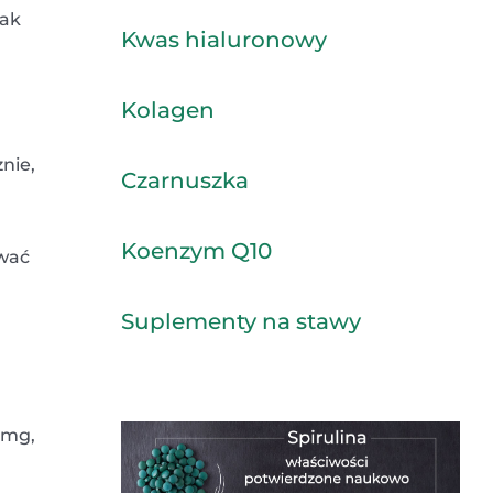
tak
Kwas hialuronowy
Kolagen
nie,
Czarnuszka
Koenzym Q10
wać
Suplementy na stawy
 mg,