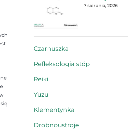
7 sierpnia, 2026
ych
est
Czarnuszka
Refleksologia stóp
ane
Reiki
ie
Yuzu
 w
się
Klementynka
Drobnoustroje