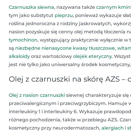
Czarnuszka siewna
, nazywana także
czarnym kmin
tym jako substytut
pieprzu
, ponieważ wykazuje sła
roślina jednoroczna z rodziny jaskrowatych, wykorz
nasion pozyskuje się cenny olej metodą tłoczenia 
tymochinon
, występujący praktycznie wyłącznie w t
są
niezbędne nienasycone kwasy tłuszczowe
,
witam
alkaloidy
oraz wartościowy
olejek eteryczny
. Wszyst
jest nie tylko jako uniwersalny środek kosmetyczny
Olej z czarnuszki na skórę AZS – 
Olej z nasion czarnuszki
siewnej charakteryzuje się
przeciwalergicznym i przeciwgrzybiczym. Hamuje
interleukiny 1 i interleukiny 6. Wykazuje prawdop
różnego pochodzenia, także w przebiegu AZS. Czar
kosmetyczny przy neurodermatozach,
alergiach
i
s