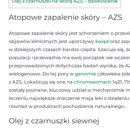
Olej z czarnuszki na skórę AZS – dawkowanie
Atopowe zapalenie skóry – AZS
Atopowe zapalenie skóry jest schorzeniem o prz
objawów klinicznych jest uporczywy
świąd
oraz zap
w dzisiejszych czasach bardzo częsta. Szacuje się, 
populacji i przeważnie ma swój początek we wczesn
przeprowadzonych dotychczas badań wynika, że A
wielogenowo. Do tej pory w
genomie
człowieka zid
z AZS. Lokalizują się one na
chromosomach
1q21, 1
zostały poznane, kluczowy udział w mechanizmie m
leczeniu największe znaczenie mają leki o działani
również w produktach pochodzenia naturalnego.
Olej z czarnuszki siewnej