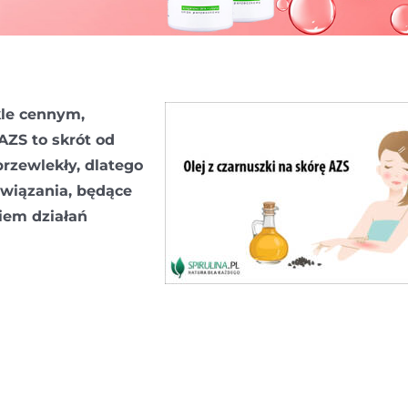
le cennym,
AZS to skrót od
przewlekły, dlatego
związania, będące
iem działań