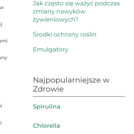
Jak często się ważyć podczas
 w
zmiany nawyków
o
żywieniowych?
j
Środki ochrony roślin
kami
Emulgatory
any
Najpopularniejsze w
Zdrowie
i
Spirulina
c
Chlorella