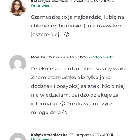
Katarzyna Mierzwa
3 kwietnia 2017 w 16:50
-
Odpowiedz
Czarnuszkę to ja najbardziej lubię na
chlebie i w humusie ;), nie używałam
jeszcze oleju 🙂
Monika
27 marca 2017 w 15:58
- Odpowiedz
Dziekuje za bardzo interesujacy wpis.
Znam czarnuszke ale tylko jako
dodatek ( posypka) salatek. Nic o niej
nie wiedzialam, bardzo dziekuje za
informacje 🙂 Pozdrawiam i zycze
milego dnia 🙂
Książkomaniaczka
13 listopada 2016 w 10:11
-
Odpowiedz