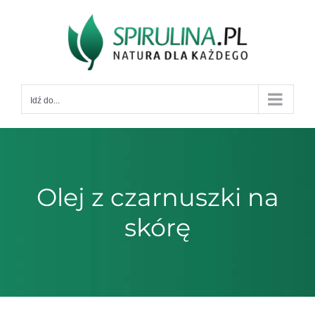
Przejdź
do
zawartości
Idź do...
Olej z czarnuszki na
skórę