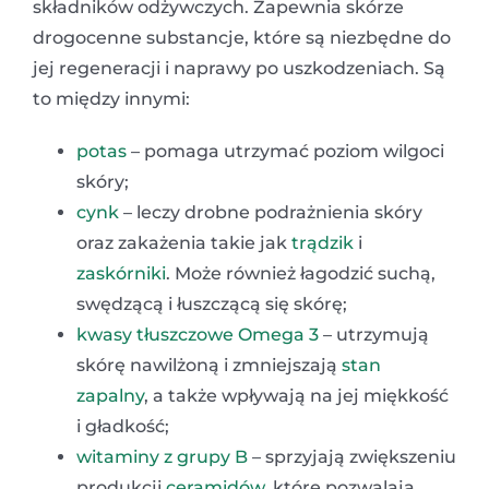
składników odżywczych. Zapewnia skórze
drogocenne substancje, które są niezbędne do
jej regeneracji i naprawy po uszkodzeniach. Są
to między innymi:
potas
– pomaga utrzymać poziom wilgoci
skóry;
cynk
– leczy drobne podrażnienia skóry
oraz zakażenia takie jak
trądzik
i
zaskórniki
. Może również łagodzić suchą,
swędzącą i łuszczącą się skórę;
kwasy tłuszczowe Omega 3
– utrzymują
skórę nawilżoną i zmniejszają
stan
zapalny
, a także wpływają na jej miękkość
i gładkość;
witaminy z grupy B
– sprzyjają zwiększeniu
produkcji
ceramidów
, które pozwalają