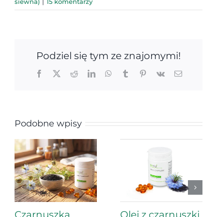
siewna)
|
15 komentarzy
Podziel się tym ze znajomymi!
Facebook
X
Reddit
LinkedIn
WhatsApp
Tumblr
Pinterest
Vk
Email
Podobne wpisy
Czarnuszka
Olej z czarnuszki