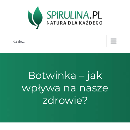
Przejdź
do
zawartości
Idź do...
Botwinka – jak
wpływa na nasze
zdrowie?