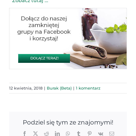
Zobacz tutaj ...
12 kwietnia, 2018
|
Burak (Beta)
|
1 komentarz
Podziel się tym ze znajomymi!
Facebook
X
Reddit
LinkedIn
WhatsApp
Tumblr
Pinterest
Vk
Email