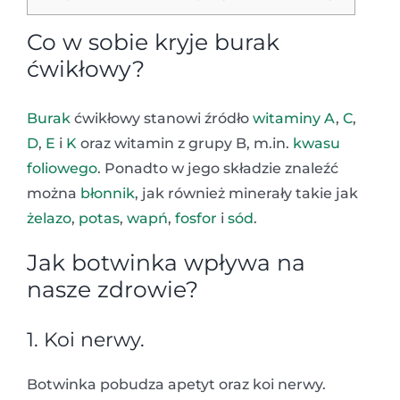
Co w sobie kryje burak
ćwikłowy?
Burak
ćwikłowy stanowi źródło
witaminy A
,
C
,
D
,
E
i
K
oraz witamin z grupy B, m.in.
kwasu
foliowego
. Ponadto w jego składzie znaleźć
można
błonnik
, jak również minerały takie jak
żelazo
,
potas
,
wapń
,
fosfor
i
sód
.
Jak botwinka wpływa na
nasze zdrowie?
1. Koi nerwy.
Botwinka pobudza apetyt oraz koi nerwy.