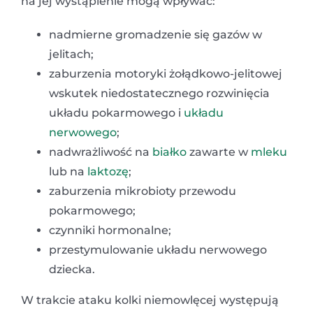
na jej wystąpienie mogą wpływać:
nadmierne gromadzenie się gazów w
jelitach;
zaburzenia motoryki żołądkowo-jelitowej
wskutek niedostatecznego rozwinięcia
układu pokarmowego i
układu
nerwowego
;
nadwrażliwość na
białko
zawarte w
mleku
lub na
laktozę
;
zaburzenia mikrobioty przewodu
pokarmowego;
czynniki hormonalne;
przestymulowanie układu nerwowego
dziecka.
W trakcie ataku kolki niemowlęcej występują