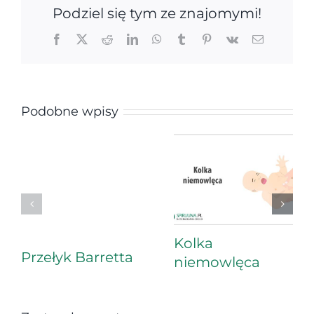
Podziel się tym ze znajomymi!
Facebook
X
Reddit
LinkedIn
WhatsApp
Tumblr
Pinterest
Vk
Email
Podobne wpisy
Kolka
Przełyk Barretta
niemowlęca