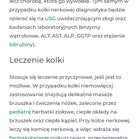
lecz chorobę, która go wywołała. Tym samym w
przypadku kolki nerkowej diagnostyka będzie
opierać się na
USG
uwidaczniającym złogi oraz
badaniach laboratoryjnych (enzymy
wątrobowe, ALT, AST, ALP, GGTP oraz stężenie
bilirubiny
).
Leczenie kolki
Stosuje się leczenie przyczynowe, jeśli jest to
możliwe. W przypadku kolki niemowlęcej
zastosowanie znajdują delikatne masaże
brzuszka i ćwiczenia nóżek, zalecone przez
pediatrę
herbatki ziołowe, ciepłe okłady na
brzuszek oraz ciepła kąpiel. Przy kolce nerkowej
leczy się kamicę nerkową, a więc wdraża się
farmakoterapię
rozkurczającą, przeciwzapalną