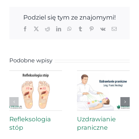
Podziel się tym ze znajomymi!
Facebook
X
Reddit
LinkedIn
WhatsApp
Tumblr
Pinterest
Vk
Email
Podobne wpisy
Refleksologia
Uzdrawianie
stóp
praniczne