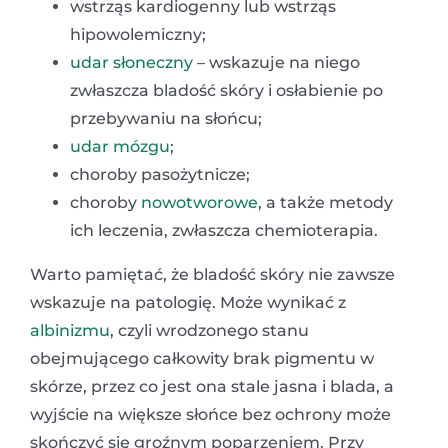
wstrząs kardiogenny lub wstrząs
hipowolemiczny;
udar słoneczny
– wskazuje na niego
zwłaszcza bladość skóry i osłabienie po
przebywaniu na słońcu;
udar mózgu
;
choroby pasożytnicze;
choroby
nowotworowe
, a także metody
ich leczenia, zwłaszcza chemioterapia.
Warto pamiętać, że bladość skóry nie zawsze
wskazuje na patologię. Może wynikać z
albinizmu
, czyli wrodzonego stanu
obejmującego całkowity brak pigmentu w
skórze, przez co jest ona stale jasna i blada, a
wyjście na większe słońce bez ochrony może
skończyć się groźnym poparzeniem. Przy