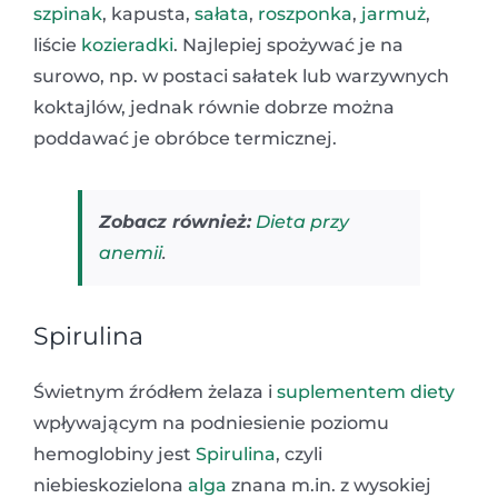
szpinak
, kapusta,
sałata
,
roszponka
,
jarmuż
,
liście
kozieradki
. Najlepiej spożywać je na
surowo, np. w postaci sałatek lub warzywnych
koktajlów, jednak równie dobrze można
poddawać je obróbce termicznej.
Zobacz również:
Dieta przy
anemii
.
Spirulina
Świetnym źródłem żelaza i
suplementem diety
wpływającym na podniesienie poziomu
hemoglobiny jest
Spirulina
, czyli
niebieskozielona
alga
znana m.in. z wysokiej