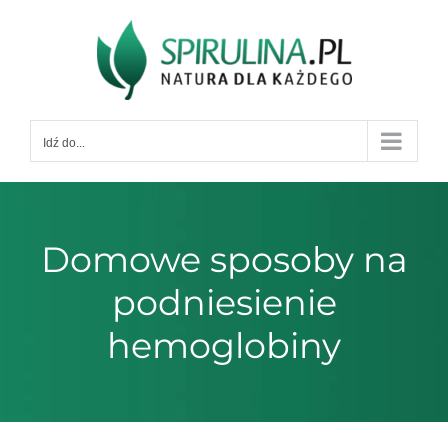
Przejdź
do
zawartości
Idź do...
Domowe sposoby na
podniesienie
hemoglobiny