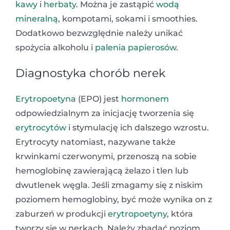
kawy
i
herbaty
. Można je zastąpić
wodą
mineralną
, kompotami, sokami i smoothies.
Dodatkowo bezwzględnie należy unikać
spożycia alkoholu i
palenia papierosów
.
Diagnostyka chorób nerek
Erytropoetyna
(EPO) jest
hormonem
odpowiedzialnym za inicjację tworzenia się
erytrocytów
i stymulację ich dalszego wzrostu.
Erytrocyty natomiast, nazywane także
krwinkami czerwonymi, przenoszą na sobie
hemoglobinę zawierającą żelazo i tlen lub
dwutlenek węgla. Jeśli zmagamy się z niskim
poziomem hemoglobiny, być może wynika on z
zaburzeń w produkcji
erytropoetyny
, która
tworzy się w nerkach. Należy zbadać poziom