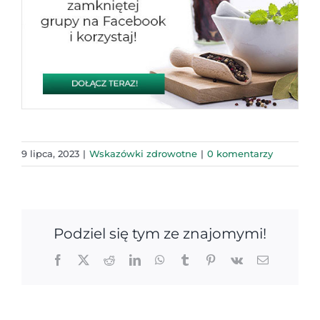
9 lipca, 2023
|
Wskazówki zdrowotne
|
0 komentarzy
Podziel się tym ze znajomymi!
Facebook
X
Reddit
LinkedIn
WhatsApp
Tumblr
Pinterest
Vk
Email