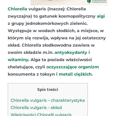
Chlorella
vulgaris (inaczej: Chlorella
zwyczajna) to gatunek kosmopolityczny
algi
z grupy jednokomórkowych zielenic.
Występuje w wodach słodkich, a miejsce, w
którym się rozwija, wpływa na jej ostateczny
skład. Chlorella słodkowodna zawiera w
swoim składzie m.in.
antyoksydanty
i
witaminy
. Alga ta posiada właściwości
chelatujące, czyli
oczyszczające organizm
konsumenta z toksyn i
metali ciężkich
.
Spis treści
Chlorella vulgaris – charakterystyka
Chlorella vulgaris – skład
Właściwości Chlorelli vulgaris