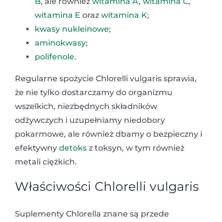
B
, ale również
witamina A
,
witamina C
,
witamina E
oraz
witamina K
;
kwasy nukleinowe
;
aminokwasy
;
polifenole
.
Regularne spożycie Chlorelli vulgaris sprawia,
że nie tylko dostarczamy do organizmu
wszelkich, niezbędnych składników
odżywczych i uzupełniamy niedobory
pokarmowe, ale również dbamy o bezpieczny i
efektywny
detoks
z toksyn, w tym również
metali ciężkich.
Właściwości Chlorelli vulgaris
Suplementy Chlorella znane są przede