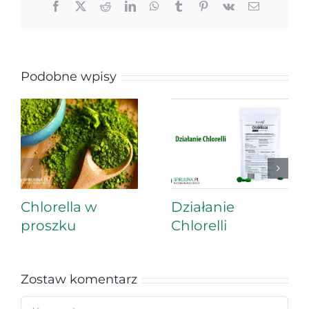
Facebook
X
Reddit
LinkedIn
WhatsApp
Tumblr
Pinterest
Vk
Email
Podobne wpisy
Chlorella w
Działanie
proszku
Chlorelli
Zostaw komentarz
Comment