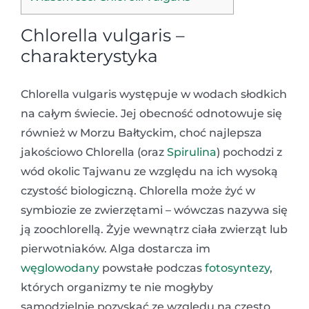
Chlorella vulgaris –
charakterystyka
Chlorella vulgaris występuje w wodach słodkich
na całym świecie. Jej obecność odnotowuje się
również w Morzu Bałtyckim, choć najlepsza
jakościowo Chlorella (oraz
Spirulina
) pochodzi z
wód okolic Tajwanu ze względu na ich wysoką
czystość biologiczną. Chlorella może żyć w
symbiozie ze zwierzętami – wówczas nazywa się
ją zoochlorellą. Żyje wewnątrz ciała zwierząt lub
pierwotniaków. Alga dostarcza im
węglowodany
powstałe podczas
fotosyntezy
,
których organizmy te nie mogłyby
samodzielnie pozyskać ze względu na często