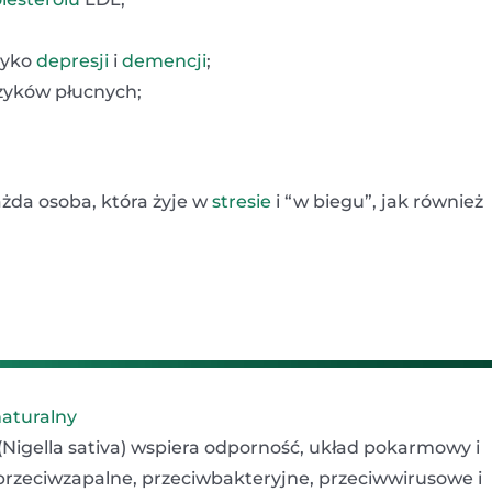
zyko
depresji
i
demencji
;
yków płucnych;
żda osoba, która żyje w
stresie
i “w biegu”, jak również
naturalny
 (Nigella sativa) wspiera odporność, układ pokarmowy i
przeciwzapalne, przeciwbakteryjne, przeciwwirusowe i