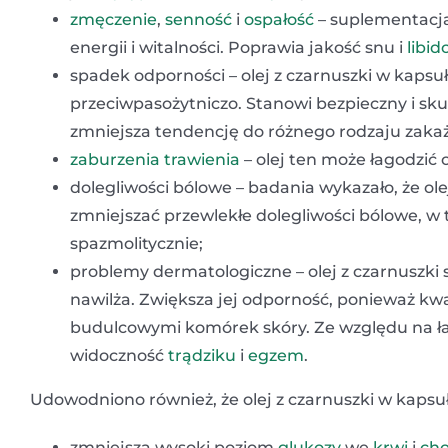
zmęczenie
,
senność
i
ospałość
– suplementacja
energii i witalności. Poprawia jakość snu i
libid
spadek odporności – olej z czarnuszki w kapsuł
przeciwpasożytniczo. Stanowi bezpieczny i sk
zmniejsza tendencję do różnego rodzaju zaka
zaburzenia trawienia
– olej ten może łagodzić
dolegliwości bólowe – badania wykazało, że o
zmniejszać przewlekłe dolegliwości bólowe, w 
spazmolitycznie;
problemy dermatologiczne – olej z czarnuszki s
nawilża. Zwiększa jej odporność, ponieważ 
budulcowymi komórek skóry. Ze względu na 
widoczność
trądziku
i
egzem
.
Udowodniono również, że olej z czarnuszki w kapsu
zmniejsza wysoki poziom
glukozy
we
krwi
i
cho