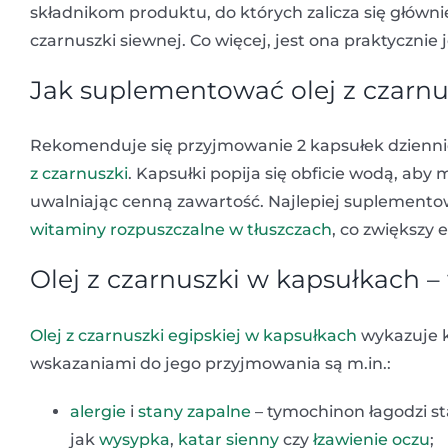
składnikom produktu, do których zalicza się główni
czarnuszki siewnej. Co więcej, jest ona praktyczni
Jak suplementować olej z czarnu
Rekomenduje się przyjmowanie 2 kapsułek dziennie
z czarnuszki
. Kapsułki popija się obficie wodą, aby
uwalniając cenną zawartość. Najlepiej suplement
witaminy rozpuszczalne w tłuszczach
, co zwiększy 
Olej z czarnuszki w kapsułkach –
Olej z czarnuszki egipskiej w kapsułkach
wykazuje k
wskazaniami do jego przyjmowania są m.in.:
alergie
i
stany zapalne
– tymochinon łagodzi st
jak
wysypka
,
katar sienny
czy
łzawienie oczu
;