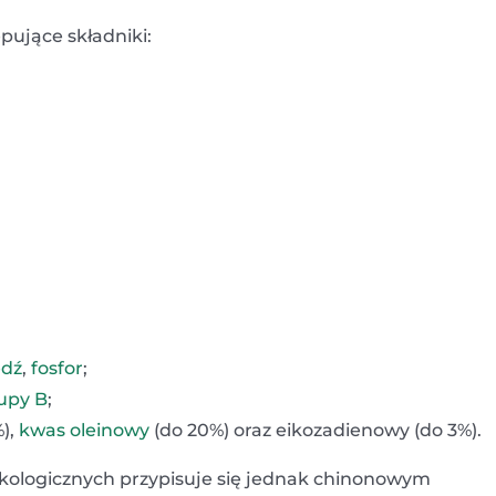
pujące składniki:
dź
,
fosfor
;
upy B
;
),
kwas oleinowy
(do 20%) oraz eikozadienowy (do 3%).
ologicznych przypisuje się jednak chinonowym