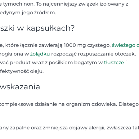
e tymochinon. To najcenniejszy związek izolowany z
e jedynym jego źródłem.
szki w kapsułkach?
, które łącznie zawierają 1000 mg czystego,
świeżego o
 mogła ona w
żołądku
rozpocząć rozpuszczanie otoczek,
ować produkt wraz z posiłkiem bogatym w
tłuszcze
i
efektywność oleju.
 wskazania
ompleksowe działanie na organizm człowieka. Dlatego
any zapalne oraz zmniejsza objawy alergii, zwłaszcza ta