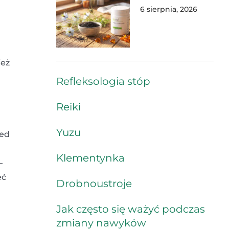
6 sierpnia, 2026
ież
Refleksologia stóp
Reiki
Yuzu
zed
Klementynka
–
eć
Drobnoustroje
Jak często się ważyć podczas
zmiany nawyków