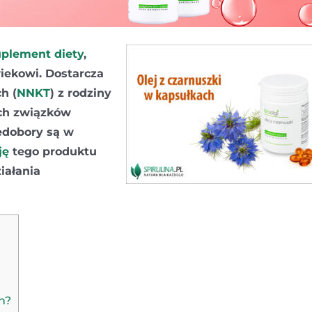
uplement diety
,
ekowi. Dostarcza
h (
NNKT
) z rodziny
ych związków
edobory są w
ję
tego produktu
iałania
h?