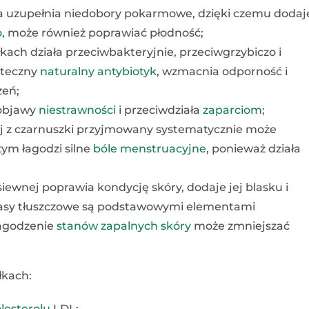
 uzupełnia niedobory pokarmowe, dzięki czemu dodaj
o
, może również poprawiać płodność;
kach działa przeciwbakteryjnie, przeciwgrzybiczo i
uteczny
naturalny antybiotyk
, wzmacnia odporność i
żeń;
 objawy
niestrawności
i przeciwdziała
zaparciom
;
lej z czarnuszki przyjmowany systematycznie może
tym łagodzi silne
bóle menstruacyjne
, ponieważ działa
iewnej poprawia kondycję skóry, dodaje jej blasku i
kwasy tłuszczowe są podstawowymi elementami
łagodzenie
stanów zapalnych skóry
może zmniejszać
łkach:
lesterolu
LDL;