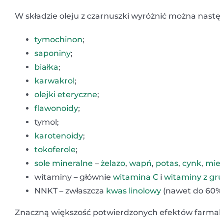
W składzie oleju z czarnuszki wyróżnić można nastę
tymochinon
;
saponiny
;
białka
;
karwakrol
;
olejki eteryczne
;
flawonoidy
;
tymol;
karotenoidy
;
tokoferole
;
sole mineralne
–
żelazo
,
wapń
,
potas
,
cynk
,
mie
witaminy – głównie
witamina C
i
witaminy z gr
NNKT – zwłaszcza
kwas linolowy
(nawet do 60%
Znaczną większość potwierdzonych efektów farmak