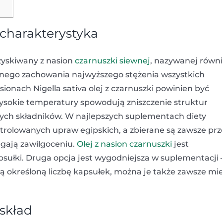
 charakterystyka
yskiwany z nasion
czarnuszki siewnej
, nazywanej równ
łnego zachowania najwyższego stężenia wszystkich
nach Nigella sativa olej z czarnuszki powinien być
wysokie temperatury spowodują zniszczenie struktur
ych składników. W najlepszych suplementach diety
trolowanych upraw egipskich, a zbierane są zawsze pr
egają zawilgoceniu.
Olej z nasion czarnuszki
jest
psułki. Druga opcja jest wygodniejsza w suplementacji 
dą określoną liczbę kapsułek, można je także zawsze mi
 skład