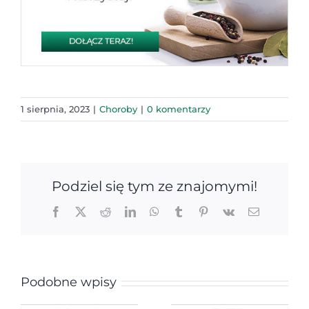
1 sierpnia, 2023
|
Choroby
|
0 komentarzy
Podziel się tym ze znajomymi!
Facebook
X
Reddit
LinkedIn
WhatsApp
Tumblr
Pinterest
Vk
Email
Podobne wpisy