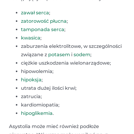
zawał serca
;
zatorowość płucna
;
tamponada serca
;
kwasica
;
zaburzenia elektrolitowe, w szczególności
związane z
potasem
i
sodem
;
ciężkie uszkodzenia wielonarządowe;
hipowolemia;
hipoksja
;
utrata dużej ilości krwi;
zatrucia;
kardiomiopatia;
hipoglikemia
.
Asystolia może mieć również podłoże