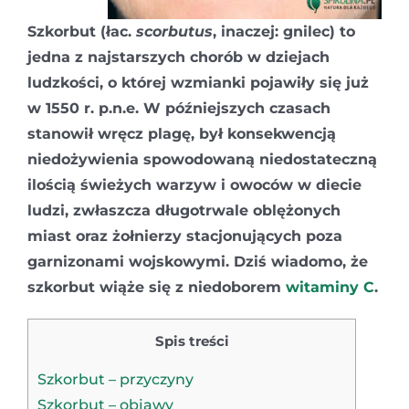
Szkorbut (łac.
scorbutus
, inaczej: gnilec) to
jedna z najstarszych chorób w dziejach
ludzkości, o której wzmianki pojawiły się już
w 1550 r. p.n.e. W późniejszych czasach
stanowił wręcz plagę, był konsekwencją
niedożywienia spowodowaną niedostateczną
ilością świeżych warzyw i owoców w diecie
ludzi, zwłaszcza długotrwale oblężonych
miast oraz żołnierzy stacjonujących poza
garnizonami wojskowymi. Dziś wiadomo, że
szkorbut wiąże się z niedoborem
witaminy C
.
Spis treści
Szkorbut – przyczyny
Szkorbut – objawy