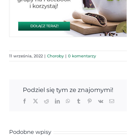
11 września, 2022
|
Choroby
|
0 komentarzy
Podziel się tym ze znajomymi!
Facebook
X
Reddit
LinkedIn
WhatsApp
Tumblr
Pinterest
Vk
Email
Podobne wpisy