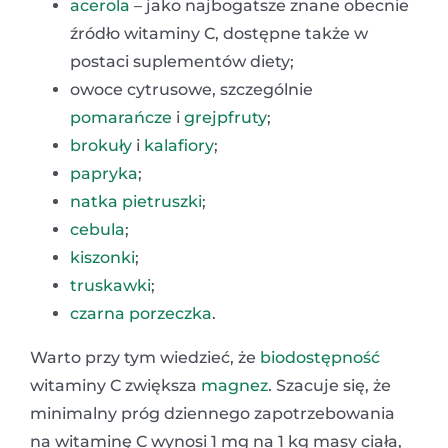
acerola
– jako najbogatsze znane obecnie
źródło witaminy C, dostępne także w
postaci suplementów diety;
owoce cytrusowe, szczególnie
pomarańcze
i
grejpfruty
;
brokuły
i
kalafiory
;
papryka
;
natka pietruszki
;
cebula
;
kiszonki
;
truskawki
;
czarna porzeczka
.
Warto przy tym wiedzieć, że
biodostępność
witaminy C zwiększa
magnez
. Szacuje się, że
minimalny próg dziennego zapotrzebowania
na witaminę C wynosi 1 mg na 1 kg masy ciała,