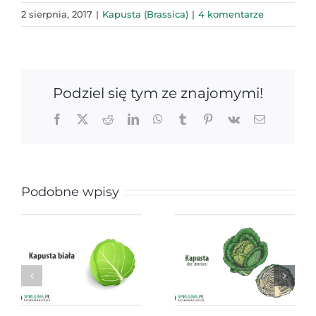
2 sierpnia, 2017
|
Kapusta (Brassica)
|
4 komentarze
Podziel się tym ze znajomymi!
Facebook
X
Reddit
LinkedIn
WhatsApp
Tumblr
Pinterest
Vk
Email
Podobne wpisy