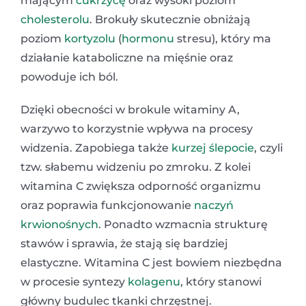
mającym
cukrzycę
oraz wysoki poziom
cholesterolu
. Brokuły skutecznie obniżają
poziom
kortyzolu
(
hormonu
stresu), który ma
działanie kataboliczne na mięśnie oraz
powoduje ich ból.
Dzięki obecności w brokule witaminy A,
warzywo to korzystnie wpływa na procesy
widzenia. Zapobiega także
kurzej ślepocie
, czyli
tzw. słabemu widzeniu po zmroku. Z kolei
witamina C zwiększa odporność organizmu
oraz poprawia funkcjonowanie
naczyń
krwionośnych
. Ponadto wzmacnia strukturę
stawów i sprawia, że stają się bardziej
elastyczne. Witamina C jest bowiem niezbędna
w procesie syntezy
kolagenu
, który stanowi
główny budulec tkanki chrzęstnej.