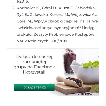
1/2016.
Kozłowicz K., Góral D., Kluza F., Jabłońska-
Ryś E., Zalewska-Korona M., Wójtowicz A.,
Góral M., Wpływ obróbki cieplnej na barwę
i właściwości antyoksydacyjne róż i łodygi
brokułu, Zeszyty Problemowe Postępów
Nauk Rolniczych, 590/2017.