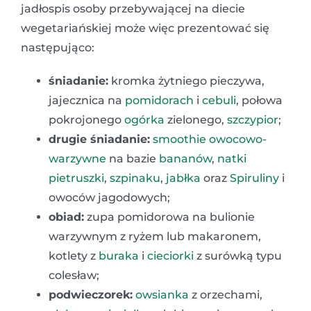
jadłospis osoby przebywającej na diecie
wegetariańskiej może więc prezentować się
następująco:
śniadanie:
kromka żytniego pieczywa,
jajecznica na
pomidorach
i
cebuli
, połowa
pokrojonego
ogórka
zielonego,
szczypior
;
drugie śniadanie:
smoothie owocowo-
warzywne
na bazie
bananów
,
natki
pietruszki
,
szpinaku
,
jabłka
oraz
Spiruliny
i
owoców jagodowych;
obiad:
zupa pomidorowa na bulionie
warzywnym z ryżem lub makaronem,
kotlety z
buraka
i
cieciorki
z surówką typu
colesław;
podwieczorek:
owsianka
z orzechami,