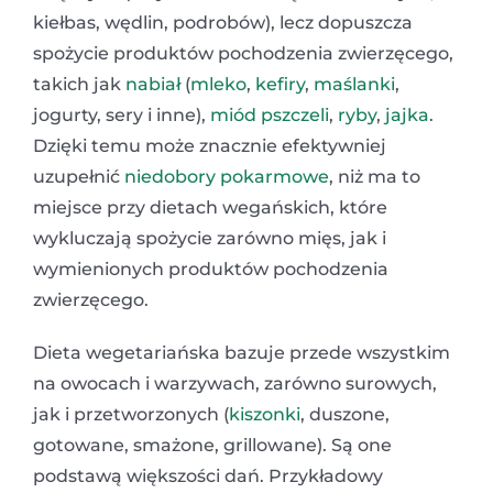
kiełbas, wędlin, podrobów), lecz dopuszcza
spożycie produktów pochodzenia zwierzęcego,
takich jak
nabiał
(
mleko
,
kefiry
,
maślanki
,
jogurty, sery i inne),
miód pszczeli
,
ryby
,
jajka
.
Dzięki temu może znacznie efektywniej
uzupełnić
niedobory pokarmowe
, niż ma to
miejsce przy dietach wegańskich, które
wykluczają spożycie zarówno mięs, jak i
wymienionych produktów pochodzenia
zwierzęcego.
Dieta wegetariańska bazuje przede wszystkim
na owocach i warzywach, zarówno surowych,
jak i przetworzonych (
kiszonki
, duszone,
gotowane, smażone, grillowane). Są one
podstawą większości dań. Przykładowy