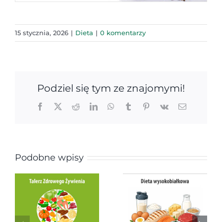
15 stycznia, 2026
|
Dieta
|
0 komentarzy
Podziel się tym ze znajomymi!
Facebook
X
Reddit
LinkedIn
WhatsApp
Tumblr
Pinterest
Vk
Email
Podobne wpisy