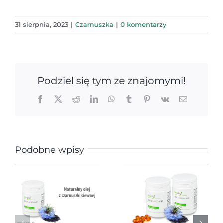
31 sierpnia, 2023
|
Czarnuszka
|
0 komentarzy
Podziel się tym ze znajomymi!
Facebook
X
Reddit
LinkedIn
WhatsApp
Tumblr
Pinterest
Vk
Email
Podobne wpisy