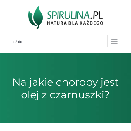
Przejdź
do
zawartości
Idź do...
Na jakie choroby jest
olej z czarnuszki?