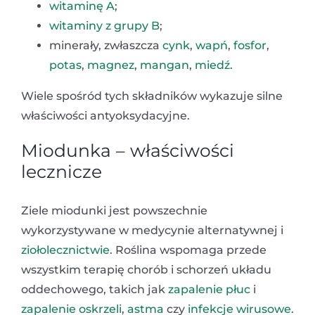
witaminę A
;
witaminy z grupy B
;
minerały, zwłaszcza
cynk
,
wapń
,
fosfor
,
potas
,
magnez
,
mangan
,
miedź
.
Wiele spośród tych składników wykazuje silne
właściwości antyoksydacyjne.
Miodunka – właściwości
lecznicze
Ziele miodunki jest powszechnie
wykorzystywane w medycynie alternatywnej i
ziołolecznictwie
. Roślina wspomaga przede
wszystkim terapię chorób i schorzeń układu
oddechowego, takich jak
zapalenie płuc
i
zapalenie oskrzeli
,
astma
czy
infekcje wirusowe
.