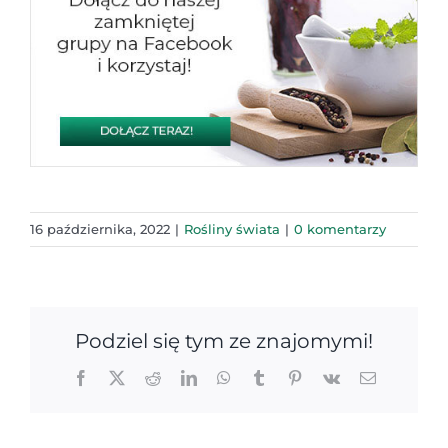
16 października, 2022
|
Rośliny świata
|
0 komentarzy
Podziel się tym ze znajomymi!
Facebook
X
Reddit
LinkedIn
WhatsApp
Tumblr
Pinterest
Vk
Email