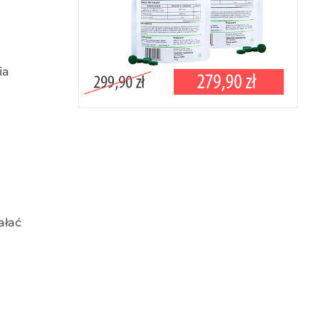
ia
iałać