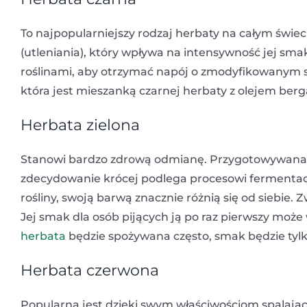
To najpopularniejszy rodzaj herbaty na całym świec
(utleniania), który wpływa na intensywność jej sma
roślinami, aby otrzymać napój o zmodyfikowanym s
która jest mieszanką czarnej herbaty z olejem ber
Herbata zielona
Stanowi bardzo zdrową odmianę. Przygotowywana jes
zdecydowanie krócej podlega procesowi fermentacj
rośliny, swoją barwą znacznie różnią się od siebie. 
Jej smak dla osób pijących ją po raz pierwszy może 
herbata
będzie spożywana często, smak będzie tylk
Herbata czerwona
Popularna jest dzięki swym właściwościom spalaj