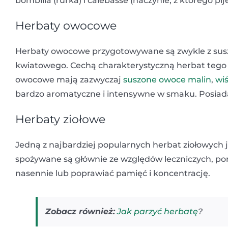
bombilla (rurka) i calebasse (naczynie, z którego pij
Herbaty owocowe
Herbaty owocowe przygotowywane są zwykle z sus
kwiatowego. Cechą charakterystyczną herbat tego typ
owocowe mają zazwyczaj
suszone owoce
malin
,
wiś
bardzo aromatyczne i intensywne w smaku. Posiad
Herbaty ziołowe
Jedną z najbardziej popularnych herbat ziołowych
spożywane są głównie ze względów leczniczych, 
nasennie lub poprawiać pamięć i koncentrację.
Zobacz również:
Jak parzyć herbatę
?