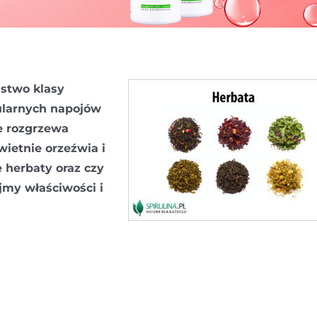
ństwo klasy
pularnych napojów
e rozgrzewa
ietnie orzeźwia i
e herbaty oraz czy
jmy właściwości i