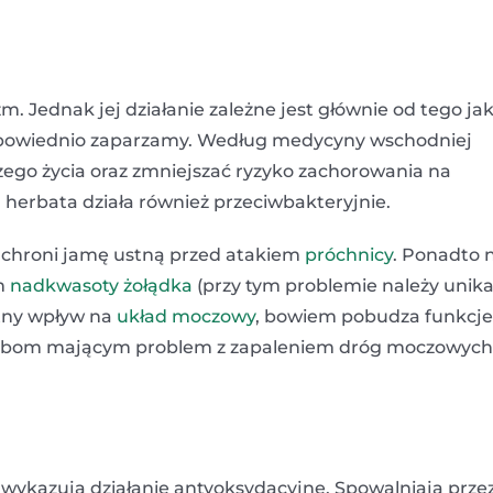
 Jednak jej działanie zależne jest głównie od tego jak
 odpowiednio zaparzamy. Według medycyny wschodniej
ego życia oraz zmniejszać ryzyko zachorowania na
 herbata działa również przeciwbakteryjnie.
chroni jamę ustną przed atakiem
próchnicy
. Ponadto 
em
nadkwasoty
żołądka
(przy tym problemie należy unik
stny wpływ na
układ moczowy
, bowiem pobudza funkcje
 osobom mającym problem z zapaleniem dróg moczowych
e wykazują działanie antyoksydacyjne. Spowalniają przez