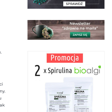
.
ci
ny.
u
jak