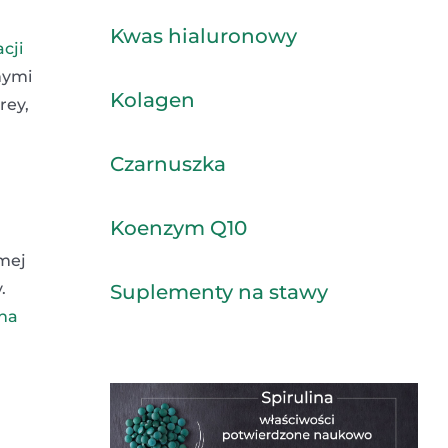
Kwas hialuronowy
cji
nymi
Kolagen
rey,
Czarnuszka
Koenzym Q10
amej
.
Suplementy na stawy
ona