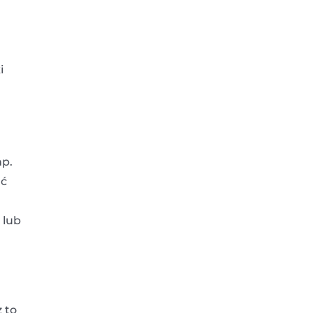
i
np.
ać
 lub
 to