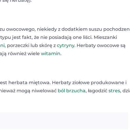
e się herbatę).
zu owocowego, niekiedy z dodatkiem suszu pochodzen
u jest fakt, że nie posiadają one liści. Mieszanki
ni
, porzeczki lub skórę z
cytryny
. Herbaty owocowe są
ają również wiele
witamin
.
 jest herbata miętowa. Herbaty ziołowe produkowane i
ponieważ mogą niwelować
ból brzucha
, łagodzić
stres
, dz