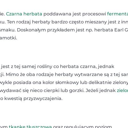
ie.
Czarna herbata
poddawana jest procesowi
fermenta
ku. Ten rodzaj herbaty bardzo często mieszany jest z in
maku. Doskonałym przykładem jest np. herbata Earl G
gamotki.
t z tej samej rośliny co herbata czarna, jednak
i. Mimo że oba rodzaje herbaty wytwarzane są z tej s
Zwykle posiada ona kolor słomkowy lub delikatnie zielony
wydawać się nieco cierpki lub gorzki. Jeżeli jednak
ziel
o kwestią przyzwyczajenia.
ącym
tkankę tłuszczową
oraz regulującym poziom