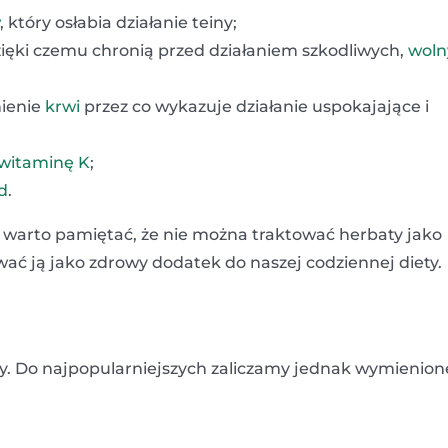
, który osłabia działanie teiny;
dzięki czemu chronią przed działaniem szkodliwych,
woln
nienie
krwi
przez co wykazuje działanie uspokajające i
witaminę K
;
d
.
arto pamiętać, że nie można traktować herbaty jako
wać ją jako zdrowy dodatek do naszej codziennej diety.
y. Do najpopularniejszych zaliczamy jednak wymienion