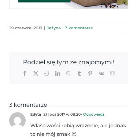
29 czerwca, 2017
|
Jeżyna
|
3 komentarze
Podziel się tym ze znajomymi!
Facebook
X
Reddit
LinkedIn
WhatsApp
Tumblr
Pinterest
Vk
Email
3 komentarze
Edyta
21 lipca 2017 w 08:20
- Odpowiedz
Właściwości robią wrażenie, ale jednak
to nie mój smak 😉