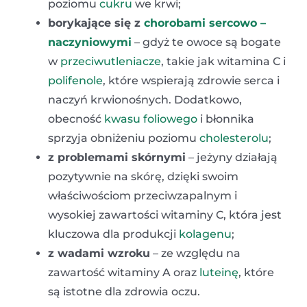
poziomu
cukru
we krwi;
borykające się z
chorobami sercowo –
naczyniowymi
– gdyż te owoce są bogate
w
przeciwutleniacze
, takie jak witamina C i
polifenole
, które wspierają zdrowie serca i
naczyń krwionośnych. Dodatkowo,
obecność
kwasu foliowego
i błonnika
sprzyja obniżeniu poziomu
cholesterolu
;
z problemami skórnymi
– jeżyny działają
pozytywnie na skórę, dzięki swoim
właściwościom przeciwzapalnym i
wysokiej zawartości witaminy C, która jest
kluczowa dla produkcji
kolagenu
;
z wadami wzroku
– ze względu na
zawartość witaminy A oraz
luteinę
, które
są istotne dla zdrowia oczu.