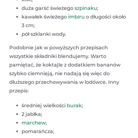
duża garść świeżego
szpinaku
;
kawałek świeżego
imbiru
o długości około
3 cm;
pół szklanki wody.
Podobnie jak w powyższych przepisach
wszystkie składniki blendujemy. Warto
pamiętać, że koktajle z dodatkiem bananów
szybko ciemnieją, nie nadają się więc do
dłuższego przechowywania w lodówce. Inny
przepis:
średniej wielkości
burak
;
2 jabłka;
marchew
;
pomarańcza;