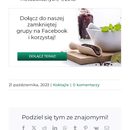
21 października, 2023
|
Koktajle
|
0 komentarzy
Podziel się tym ze znajomymi!
Facebook
X
Reddit
LinkedIn
WhatsApp
Tumblr
Pinterest
Vk
Email