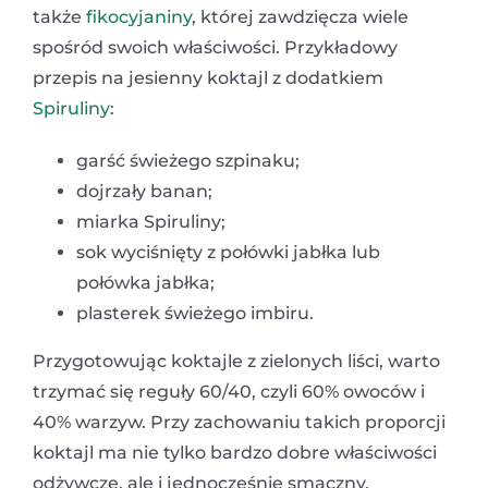
także
fikocyjaniny
, której zawdzięcza wiele
spośród swoich właściwości. Przykładowy
przepis na jesienny koktajl z dodatkiem
Spiruliny
:
garść świeżego szpinaku;
dojrzały banan;
miarka Spiruliny;
sok wyciśnięty z połówki jabłka lub
połówka jabłka;
plasterek świeżego imbiru.
Przygotowując koktajle z zielonych liści, warto
trzymać się reguły 60/40, czyli 60% owoców i
40% warzyw. Przy zachowaniu takich proporcji
koktajl ma nie tylko bardzo dobre właściwości
odżywcze, ale i jednocześnie smaczny,