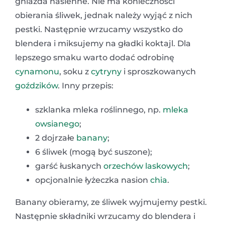
gniazda nasienne. Nie ma konieczności
obierania śliwek, jednak należy wyjąć z nich
pestki. Następnie wrzucamy wszystko do
blendera i miksujemy na gładki koktajl. Dla
lepszego smaku warto dodać odrobinę
cynamonu
, soku z
cytryny
i sproszkowanych
goździków
. Inny przepis:
szklanka mleka roślinnego, np.
mleka
owsianego
;
2 dojrzałe
banany
;
6 śliwek (mogą być suszone);
garść łuskanych
orzechów laskowych
;
opcjonalnie łyżeczka nasion
chia
.
Banany obieramy, ze śliwek wyjmujemy pestki.
Następnie składniki wrzucamy do blendera i