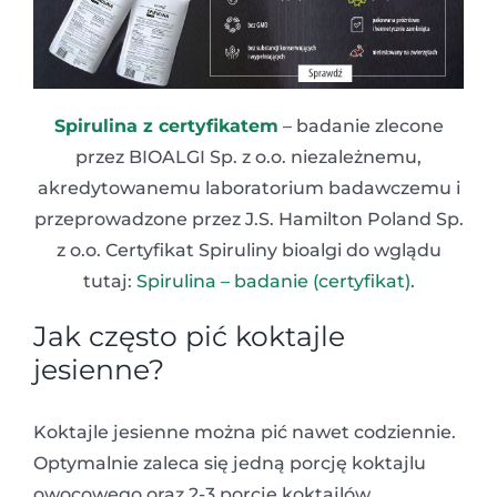
Spirulina z certyfikatem
– badanie zlecone
przez BIOALGI Sp. z o.o. niezależnemu,
akredytowanemu laboratorium badawczemu i
przeprowadzone przez J.S. Hamilton Poland Sp.
z o.o. Certyfikat Spiruliny bioalgi do wglądu
tutaj:
Spirulina – badanie (certyfikat)
.
Jak często pić koktajle
jesienne?
Koktajle jesienne można pić nawet codziennie.
Optymalnie zaleca się jedną porcję koktajlu
owocowego oraz 2-3 porcje koktajlów