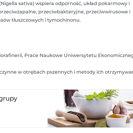
 (Nigella sativa) wspiera odporność, układ pokarmowy i
przeciwzapalne, przeciwbakteryjne, przeciwwirusowe i
sów tłuszczowych i tymochinonu.
biorafinerii, Prace Naukowe Uniwersytetu Ekonomiczne
e czynne w otrębach pszennych i metody ich otrzymywan