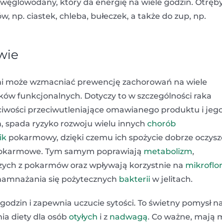
węglowodany, który da energię na wiele godzin. Otręb
np. ciastek, chleba, bułeczek, a także do zup, np.
wie
mi może wzmacniać prewencję zachorowań na wiele
ków funkcjonalnych. Dotyczy to w szczególności raka
ciwości przeciwutleniające omawianego produktu i jeg
, spada ryzyko rozwoju wielu innych
chorób
ik
pokarmowy, dzięki czemu ich spożycie dobrze oczysz
tki pokarmowe. Tym samym poprawiają
metabolizm
,
zych z pokarmów oraz wpływają korzystnie na
mikroflo
 namnażania się pożytecznych
bakterii
w jelitach.
odzin i zapewnia uczucie sytości. To świetny pomysł n
ia diety dla osób
otyłych
i z
nadwagą
. Co ważne, mają 