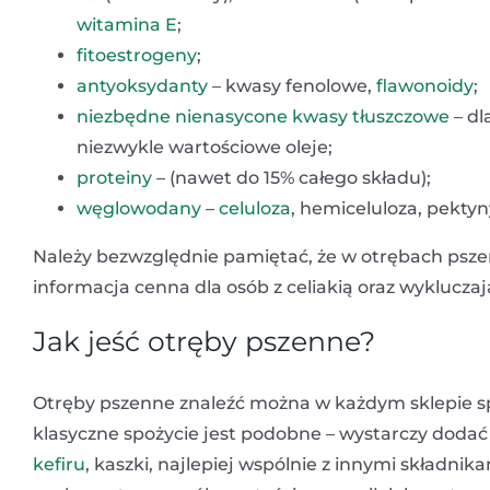
witamina E
;
fitoestrogeny
;
antyoksydanty
– kwasy fenolowe,
flawonoidy
;
niezbędne nienasycone kwasy tłuszczowe
– dl
niezwykle wartościowe oleje;
proteiny
– (nawet do 15% całego składu);
węglowodany
–
celuloza
, hemiceluloza, pektyny
Należy bezwzględnie pamiętać, że w otrębach psze
informacja cenna dla osób z celiakią oraz wykluczaj
Jak jeść otręby pszenne?
Otręby pszenne znaleźć można w każdym sklepie sp
klasyczne spożycie jest podobne – wystarczy dodać
kefiru
, kaszki, najlepiej wspólnie z innymi składni