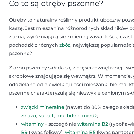
Co to są otręby pszenne?
Otręby to naturalny roślinny produkt uboczny pozy
kaszę. Jest mieszaniną różnorodnych składników p
ziarna, wyróżniającą się zmienną zawartością cząs
pochodzić z różnych
zbóż
, największą popularności
pszenne?
Ziarno pszenicy składa się z części zewnętrznej i w
skrobiowe znajdujące się wewnątrz. W momencie, g
oddzielane od niewielkiej ilości mieszanki bielma,
pszenne charakteryzują się niezwykle cenionym s
związki mineralne
(nawet do 80% całego składu
żelazo
,
kobalt
,
molibden
,
miedź
;
witaminy
– szczególnie
witamina B2
(ryboflawi
B9
(kwas foliowy),
witamina B5
(kwas pantote