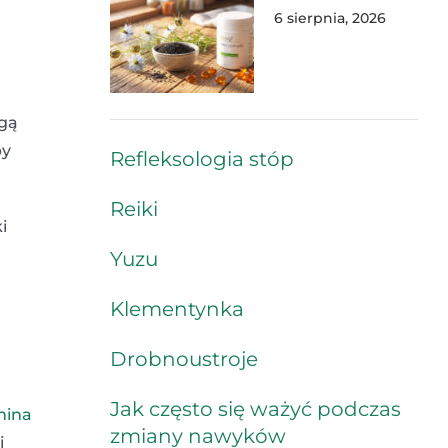
6 sierpnia, 2026
ogą
by
Refleksologia stóp
Reiki
i
Yuzu
Klementynka
Drobnoustroje
Jak często się ważyć podczas
mina
zmiany nawyków
i