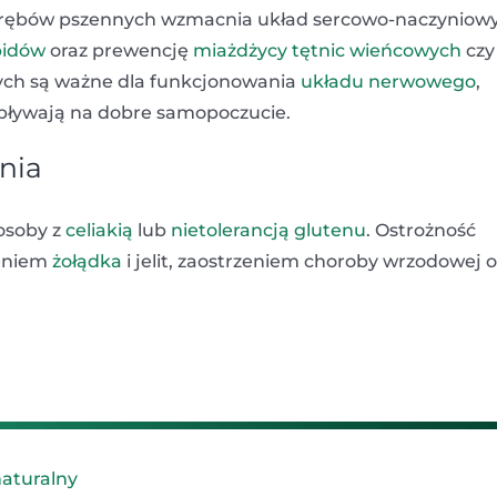
otrębów pszennych wzmacnia układ sercowo-naczyniowy
pidów
oraz prewencję
miażdżycy tętnic wieńcowych
czy
nych są ważne dla funkcjonowania
układu nerwowego
,
wpływają na dobre samopoczucie.
nia
osoby z
celiakią
lub
nietolerancją glutenu
. Ostrożność
leniem
żołądka
i jelit, zaostrzeniem choroby wrzodowej o
naturalny