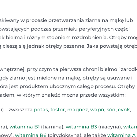
skiwany w procesie przetwarzania ziarna na mąkę lub
owstających podczas przemiału peryferyjnych części
tek bielma i różnym stopniem rozdrobnienia. Otręby m
ą cieszą się jednak otręby pszenne. Jaka powstają otrę
ewnętrznej, przy czym ta pierwsza chroni bielmo i zarodk
dy ziarno jest mielone na mąkę, otręby są usuwane i
 która jest produktem ubocznym całego procesu. Otręby
kładem, w którym znaleźć można przede wszystkim:
) – zwłaszcza
potas
,
fosfor
,
magnez
,
wapń
,
sód
,
cynk
,
na),
witamina B1
(tiamina),
witamina B3
(niacyna),
wita
nowy),
witamina B6
(pirydoksyna), ale także
witamina A