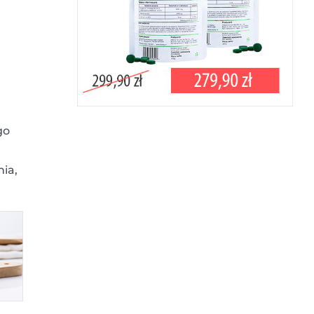
go
ia,