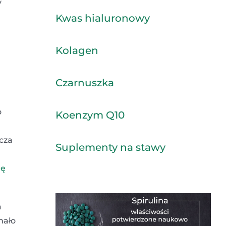
y
Kwas hialuronowy
Kolagen
Czarnuszka
o
Koenzym Q10
cza
Suplementy na stawy
rę
a
mało