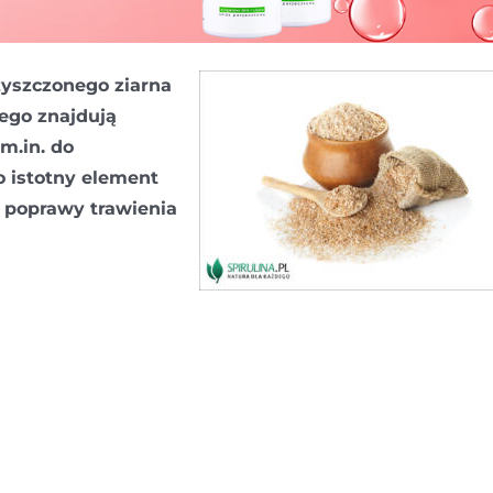
zyszczonego ziarna
ego znajdują
m.in. do
o istotny element
e poprawy trawienia