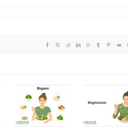
Facebook
X
Reddit
LinkedIn
WhatsApp
Tumblr
Pinterest
Vk