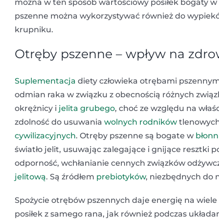
można w ten sposób wartościowy posiłek bogaty w 
pszenne można wykorzystywać również do wypieków, 
krupniku.
Otręby pszenne – wpływ na zdro
Suplementacja
diety człowieka otrębami pszenny
odmian raka w związku z obecnością różnych związ
okrężnicy i
jelita grubego
, choć ze względu na właś
zdolność do usuwania
wolnych rodników
tlenowych
cywilizacyjnych
. Otręby pszenne są bogate w
błonn
światło jelit, usuwając zalegające i gnijące resz
odporność, wchłanianie cennych związków odżywc
jelitową
. Są źródłem
prebiotyków
, niezbędnych do
Spożycie otrębów pszennych daje energię na wiele g
posiłek z samego rana, jak również podczas układan