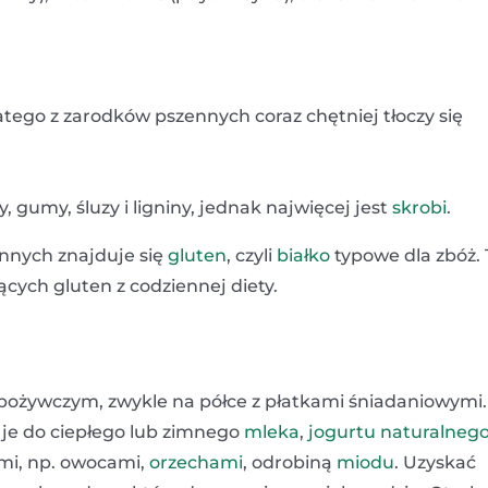
atego z zarodków pszennych coraz chętniej tłoczy się
, gumy, śluzy i ligniny, jednak najwięcej jest
skrobi
.
nnych znajduje się
gluten
, czyli
białko
typowe dla zbóż. 
ących gluten z codziennej diety.
ożywczym, zwykle na półce z płatkami śniadaniowymi.
 je do ciepłego lub zimnego
mleka
,
jogurtu naturalneg
kami, np. owocami,
orzechami
, odrobiną
miodu
. Uzyskać