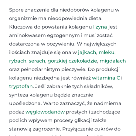
Spore znaczenie dla niedoborów kolagenu w
organizmie ma nieodpowiednia dieta.
Kluczowa do powstania kolagenu
lizyna
jest
aminokwasem egzogennym i musi zostać
dostarczona w pożywieniu. W największych
ilościach znajduje się ona w
jajkach
,
mleku
,
rybach
,
serach
,
gorzkiej czekoladzie
,
migdałach
oraz pełnoziarnistym pieczywie. Do produkcji
kolagenu niezbędna jest również
witamina C
i
tryptofan
. Jeśli zabraknie tych składników,
synteza kolagenu będzie znacznie
upośledzona. Warto zaznaczyć, że nadmierna
podaż
węglowodanów
prostych i zachodzące
pod ich wpływem procesy glikacji także
stanowią zagrożenie. Przyłączenie cukrów do