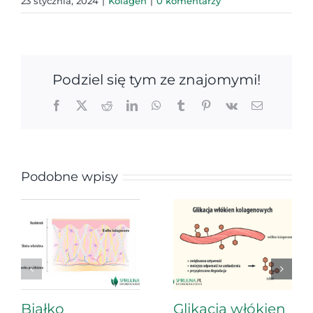
23 stycznia, 2024
|
Kolagen
|
0 komentarzy
Podziel się tym ze znajomymi!
Facebook
X
Reddit
LinkedIn
WhatsApp
Tumblr
Pinterest
Vk
Email
Podobne wpisy
Białko
Glikacja włókien