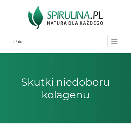
Przejdź
do
zawartości
Idź do...
Skutki niedoboru
kolagenu