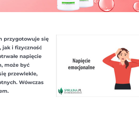
m przygotowuje się
 jak i fizyczność
otrwałe napięcie
, może być
ię przewlekle,
otnych. Wówczas
em.