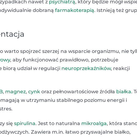
rzypadkach nawet z
psychiatrą
, który będzie mógł wspi
indywidualnie dobraną
farmakoterapią
. Istnieją też gru
ntacja
warto spojrzeć szerzej na wsparcie organizmu, nie tyl
wowy
, aby funkcjonować prawidłowo, potrzebuje
re biorą udział w regulacji
neuroprzekaźników
, reakcji
 B
,
magnez
,
cynk
oraz pełnowartościowe źródła
białka
. 
magają w utrzymaniu stabilnego poziomu energii i
stres.
zy się
spirulina
. Jest to naturalna
mikroalga
, która stan
dżywczych. Zawiera m.in. łatwo przyswajalne białko,