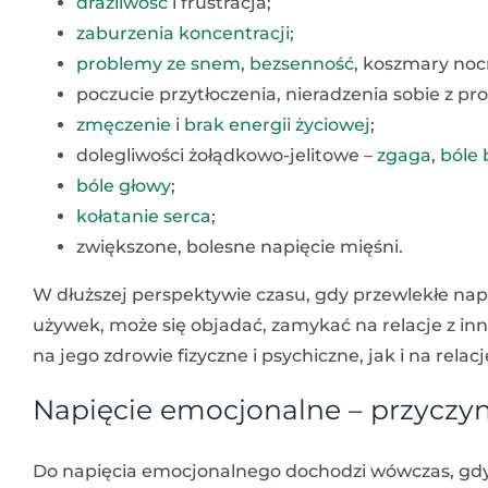
drażliwość
i frustracja;
zaburzenia koncentracji
;
problemy ze snem
,
bezsenność
, koszmary noc
poczucie przytłoczenia, nieradzenia sobie z p
zmęczenie
i
brak energii życiowej
;
dolegliwości żołądkowo-jelitowe –
zgaga
,
bóle
bóle głowy
;
kołatanie serca
;
zwiększone, bolesne napięcie mięśni.
W dłuższej perspektywie czasu, gdy przewlekłe nap
używek, może się objadać, zamykać na relacje z i
na jego zdrowie fizyczne i psychiczne, jak i na rela
Napięcie emocjonalne – przyczy
Do napięcia emocjonalnego dochodzi wówczas, gdy 