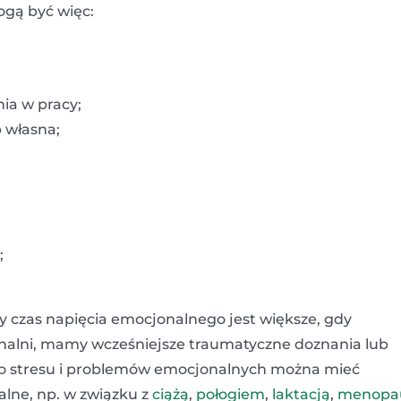
ogą być więc:
nia w pracy;
b własna;
;
zy czas napięcia emocjonalnego jest większe, gdy
nalni, mamy wcześniejsze traumatyczne doznania lub
 do stresu i problemów emocjonalnych można mieć
lne, np. w związku z
ciążą
,
połogiem
,
laktacją
,
menopa