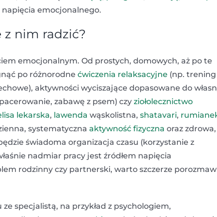
 napięcia emocjonalnego.
 z nim radzić?
ęciem emocjonalnym. Od prostych, domowych, aż po te
gnąć po różnorodne
ćwiczenia relaksacyjne
(np. trening
dechowe), aktywności wyciszające dopasowane do włas
, spacerowanie, zabawę z psem) czy
ziołolecznictwo
lisa lekarska
,
lawenda
wąskolistna,
shatavari
,
rumiane
odzienna, systematyczna
aktywność fizyczna
oraz zdrowa,
będzie świadoma organizacja czasu (korzystanie z
o właśnie nadmiar pracy jest źródłem napięcia
blem rodzinny czy partnerski, warto szczerze porozmawi
 ze specjalistą, na przykład z psychologiem,