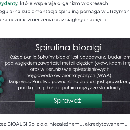
sydanty
, które wspierają organizm w okresach
Regularna suplementacja spiruliną pomaga w utrzyman
icza uczucie zmęczenia oraz ciągłego napięcia
zez BIOALGI Sp. z o.o. niezależnemu, akredytowanemu