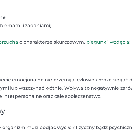
ne;
roblemami i zadaniami;
 brzucha
o charakterze skurczowym,
biegunki
,
wzdęcia
;
ięcie emocjonalne nie przemija, człowiek może sięgać 
nnymi lub wszczynać kłótnie. Wpływa to negatywnie zar
cje interpersonalne oraz całe społeczeństwo.
ny
organizm musi podjąć wysiłek fizyczny bądź psychiczn