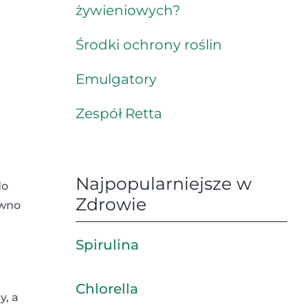
żywieniowych?
Środki ochrony roślin
Emulgatory
Zespół Retta
Najpopularniejsze w
do
Zdrowie
ówno
Spirulina
Chlorella
y, a