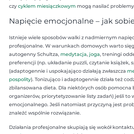
czy
cyklem miesiączkowym
mogą nasilać problemy
Napięcie emocjonalne – jak sobie
Istnieje wiele sposobów walki z nadmiernym napi
profesjonalne. W warunkach domowych warto się
autogenny Schultza,
medytacja
,
joga
, treningi od
preferencji (np. układanie puzzli, czytanie książek
(adaptogennie i uspokajająco działają zwłaszcza
me
pospolity
). Tonizująco i adaptogennie działa też c
zbilansowana dieta. Dla niektórych osób pomocna 
organizerów, priorytetyzowanie listy zadań) jeśli t
emocjonalnego. Jeśli natomiast przyczyną jest pro
znaleźć wspólnie rozwiązanie.
Działania profesjonalne skupiają się wokół kontaktu