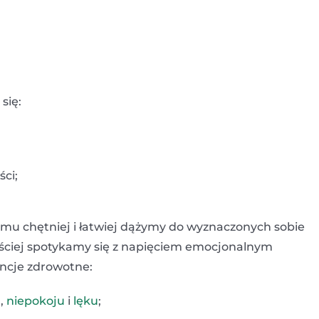
się:
ci;
emu chętniej i łatwiej dążymy do wyznaczonych sobie
zęściej spotykamy się z napięciem emocjonalnym
ncje zdrowotne:
,
niepokoju
i
lęku
;