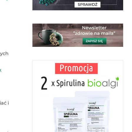
nych
k
ać i