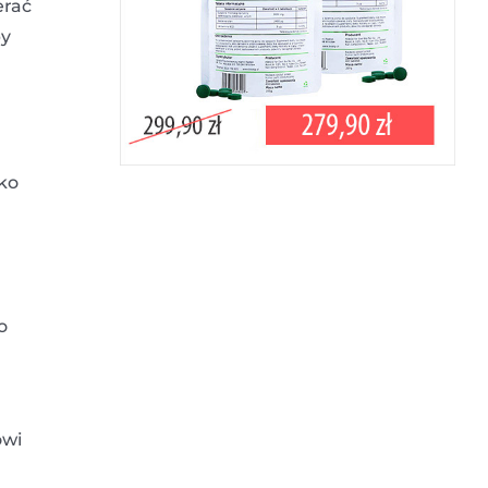
erać
py
ko
To
owi