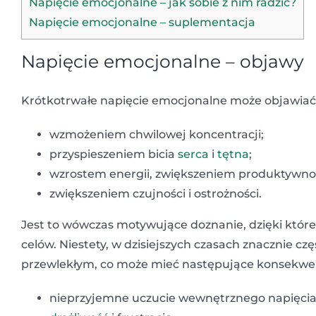
Napięcie emocjonalne – jak sobie z nim radzić?
Napięcie emocjonalne – suplementacja
Napięcie emocjonalne – objawy
Krótkotrwałe napięcie emocjonalne może objawiać 
wzmożeniem chwilowej koncentracji;
przyspieszeniem bicia
serca
i
tętna
;
wzrostem energii, zwiększeniem produktywnoś
zwiększeniem czujności i ostrożności.
Jest to wówczas motywujące doznanie, dzięki któr
celów. Niestety, w dzisiejszych czasach znacznie c
przewlekłym, co może mieć następujące konsekwe
nieprzyjemne uczucie wewnętrznego napięcia