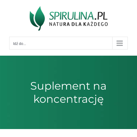
Przejdź
do
zawartości
Idź do...
Suplement na
koncentrację