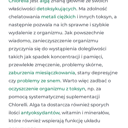
Chlorella
jest
algą
znaną głównie ze swoich
właściwości
detoksykujących
. Ma zdolność
chelatowania
metali ciężkich
i innych toksyn, a
następnie pozwala na ich sprawne i szybkie
wydalenie z organizmu. Jak powszechnie
wiadomo, zanieczyszczenie organizmu
przyczynia się do wystąpienia dolegliwości
takich jak spadek koncentracji i pamięci,
przewlekłe zmęczenie, problemy skórne,
zaburzenia miesiączkowania
, stany depresyjne
czy
problemy ze snem
. Warto więc zadbać o
oczyszczenie organizmu z toksyn
, np. za
pomocą systematycznej suplementacji
Chlorelli. Alga ta dostarcza również sporych
ilości
antyoksydantów
, witamin i minerałów,
które również wspierają funkcję układu