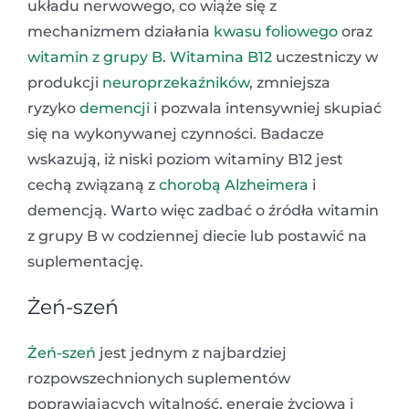
układu nerwowego, co wiąże się z
mechanizmem działania
kwasu foliowego
oraz
witamin z grupy B
.
Witamina B12
uczestniczy w
produkcji
neuroprzekaźników
, zmniejsza
ryzyko
demencji
i pozwala intensywniej skupiać
się na wykonywanej czynności. Badacze
wskazują, iż niski poziom witaminy B12 jest
cechą związaną z
chorobą Alzheimera
i
demencją. Warto więc zadbać o źródła witamin
z grupy B w codziennej diecie lub postawić na
suplementację.
Żeń-szeń
Żeń-szeń
jest jednym z najbardziej
rozpowszechnionych suplementów
poprawiających witalność, energię życiową i