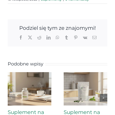
Podziel się tym ze znajomymi!
Facebook
X
Reddit
LinkedIn
WhatsApp
Tumblr
Pinterest
Vk
Email
Podobne wpisy
Suplement na
Suplement na