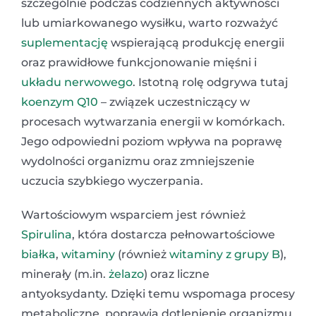
szczególnie podczas codziennych aktywności
lub umiarkowanego wysiłku, warto rozważyć
suplementację
wspierającą produkcję energii
oraz prawidłowe funkcjonowanie mięśni i
układu nerwowego
. Istotną rolę odgrywa tutaj
koenzym Q10
– związek uczestniczący w
procesach wytwarzania energii w komórkach.
Jego odpowiedni poziom wpływa na poprawę
wydolności organizmu oraz zmniejszenie
uczucia szybkiego wyczerpania.
Wartościowym wsparciem jest również
Spirulina
, która dostarcza pełnowartościowe
białka
,
witaminy
(również
witaminy z grupy B
),
minerały (m.in.
żelazo
) oraz liczne
antyoksydanty. Dzięki temu wspomaga procesy
metaboliczne, poprawia dotlenienie organizmu