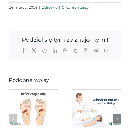
24 marca, 2026
|
Zdrowie
|
0 komentarzy
Podziel się tym ze znajomymi!
Facebook
X
Reddit
LinkedIn
WhatsApp
Tumblr
Pinterest
Vk
Email
Podobne wpisy