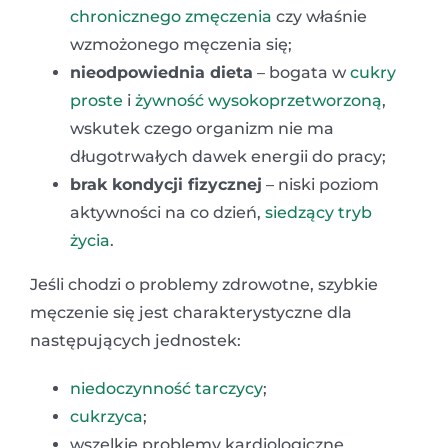
chronicznego zmęczenia
czy właśnie
wzmożonego męczenia się;
nieodpowiednia dieta
– bogata w
cukry
proste
i
żywność wysokoprzetworzoną
,
wskutek czego organizm nie ma
długotrwałych dawek energii do pracy;
brak kondycji fizycznej
– niski poziom
aktywności na co dzień,
siedzący tryb
życia
.
Jeśli chodzi o problemy zdrowotne, szybkie
męczenie się jest charakterystyczne dla
następujących jednostek:
niedoczynność tarczycy
;
cukrzyca
;
wszelkie problemy kardiologiczne,