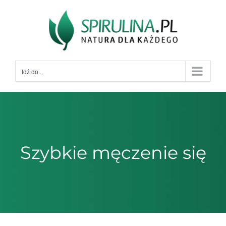
Przejdź
do
zawartości
Idź do...
Szybkie męczenie się